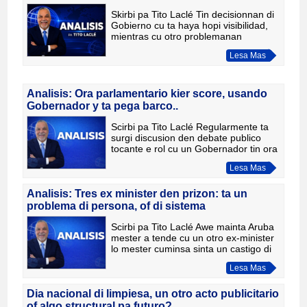
Skirbi pa Tito Laclé Tin decisionnan di
Gobierno cu ta haya hopi visibilidad,
mientras cu otro problemanan
importante, cu ta afecta e bienestar y
Lesa Mas
seguridad di nos comunidad
directamente, ta pidi un se
Analisis: Ora parlamentario kier score, usando
Gobernador y ta pega barco..
Scirbi pa Tito Laclé Regularmente ta
surgi discusion den debate publico
tocante e rol cu un Gobernador tin ora
cu surgi conflicto of diferencia di
Lesa Mas
opinion den Staten di Aruba
(Parlamento). Tin hende c
Analisis: Tres ex minister den prizon: ta un
problema di persona, of di sistema
Scirbi pa Tito Laclé Awe mainta Aruba
mester a tende cu un otro ex-minister
lo mester cuminsa sinta un castigo di
prizon pa actonan cometi durante su
Lesa Mas
periodo como minister den funcion.
Cu e desaroyo a
Dia nacional di limpiesa, un otro acto publicitario
of algo structural pa futuro?