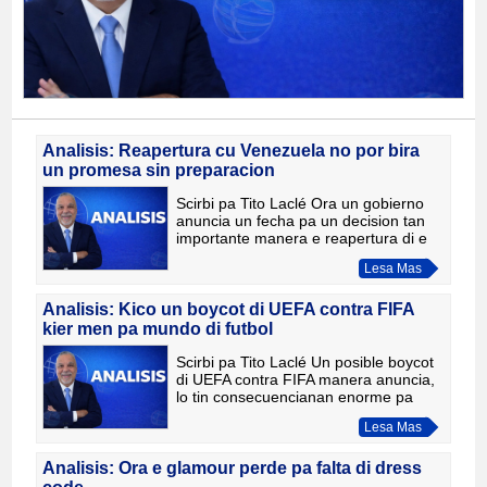
Analisis: Reapertura cu Venezuela no por bira
un promesa sin preparacion
Scirbi pa Tito Laclé Ora un gobierno
anuncia un fecha pa un decision tan
importante manera e reapertura di e
frontera aereo cu Venezuela, pueblo
Lesa Mas
naturalmente t(a) spera cu tur cos
ta(bata) cla. No sol
Analisis: Kico un boycot di UEFA contra FIFA
kier men pa mundo di futbol
Scirbi pa Tito Laclé Un posible boycot
di UEFA contra FIFA manera anuncia,
lo tin consecuencianan enorme pa
futbol mundial. Laga mi ta mas
Lesa Mas
specifico.Si e federacion europeo sigui
cu su amenaza, e 55 f
Analisis: Ora e glamour perde pa falta di dress