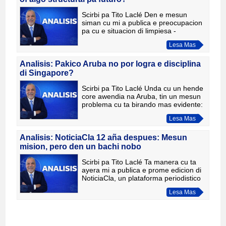
Scirbi pa Tito Laclé Den e mesun
siman cu mi a publica e preocupacion
pa cu e situacion di limpiesa -
bogando pa cambio di mentalidad -
Lesa Mas
gobierno di Aruba a anuncia un plan
nacional di limpiesa. E ta z
Analisis: Pakico Aruba no por logra e disciplina
di Singapore?
Scirbi pa Tito Laclé Unda cu un hende
core awendia na Aruba, tin un mesun
problema cu ta birando mas evidente:
Sushi. No e delicatesse’, No.. Laga mi
Lesa Mas
usa e palabra nobo cu e gobierno a
label sushi awo
Analisis: NoticiaCla 12 aña despues: Mesun
mision, pero den un bachi nobo
Scirbi pa Tito Laclé Ta manera cu ta
ayera mi a publica e prome edicion di
NoticiaCla, un plataforma periodistico
independiente crea cu un solo meta:
Lesa Mas
brinda Aruba un alternativa serio,
responsabel y d