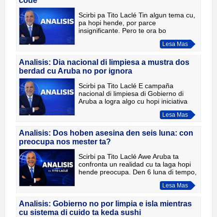
code
Scirbi pa Tito Laclé Tin algun tema cu,
pa hopi hende, por parce
insignificante. Pero te ora bo
experencia nan personalmente, bo ta
Lesa Mas
ripara cu nan por cambia
completamente con bo ta biba un
momento. Mi
Analisis: Dia nacional di limpiesa a mustra dos
berdad cu Aruba no por ignora
Scirbi pa Tito Laclé E campaña
nacional di limpiesa di Gobierno di
Aruba a logra algo cu hopi iniciativa
publico no ta logra: e la move un pais
Lesa Mas
completo. Miles di Arubiano a sali
diasabra pa limpia na
Analisis: Dos hoben asesina den seis luna: con
preocupa nos mester ta?
Scirbi pa Tito Laclé Awe Aruba ta
confronta un realidad cu ta laga hopi
hende preocupa. Den 6 luna di tempo,
dos hoben a perde nan bida den caso
Lesa Mas
di asesinato. Un di 18 aña na principio
di aña, y awor
Analisis: Gobierno no por limpia e isla mientras
cu sistema di cuido ta keda sushi