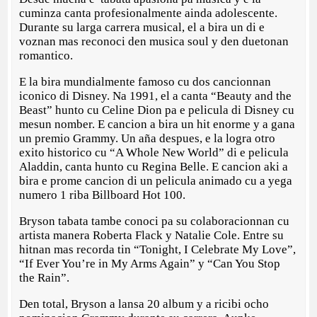
cuminza canta profesionalmente ainda adolescente.
Durante su larga carrera musical, el a bira un di e
voznan mas reconoci den musica soul y den duetonan
romantico.
E la bira mundialmente famoso cu dos cancionnan
iconico di Disney. Na 1991, el a canta “Beauty and the
Beast” hunto cu Celine Dion pa e pelicula di Disney cu
mesun nomber. E cancion a bira un hit enorme y a gana
un premio Grammy. Un aña despues, e la logra otro
exito historico cu “A Whole New World” di e pelicula
Aladdin, canta hunto cu Regina Belle. E cancion aki a
bira e prome cancion di un pelicula animado cu a yega
numero 1 riba Billboard Hot 100.
Bryson tabata tambe conoci pa su colaboracionnan cu
artista manera Roberta Flack y Natalie Cole. Entre su
hitnan mas recorda tin “Tonight, I Celebrate My Love”,
“If Ever You’re in My Arms Again” y “Can You Stop
the Rain”.
Den total, Bryson a lansa 20 album y a ricibi ocho