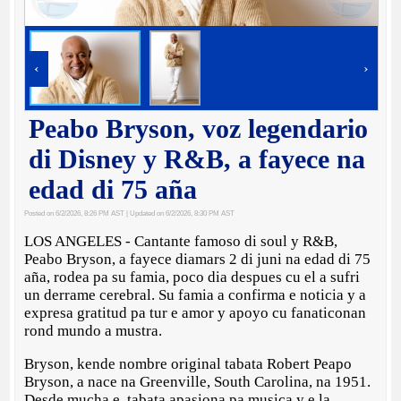
‹
›
Peabo Bryson, voz legendario
di Disney y R&B, a fayece na
edad di 75 aña
Posted on 6/2/2026, 8:26 PM AST
| Updated on 6/2/2026, 8:30 PM AST
LOS ANGELES - Cantante famoso di soul y R&B,
Peabo Bryson, a fayece diamars 2 di juni na edad di 75
aña, rodea pa su famia, poco dia despues cu el a sufri
un derrame cerebral. Su famia a confirma e noticia y a
expresa gratitud pa tur e amor y apoyo cu fanaticonan
rond mundo a mustra.
Bryson, kende nombre original tabata Robert Peapo
Bryson, a nace na Greenville, South Carolina, na 1951.
Desde mucha e tabata apasiona pa musica y e la