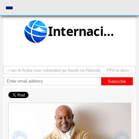
Internacional
iantenan di Aruba mas vulnerabel pa fraude na Hulanda
PPA ta duna Gobiern
Subscribe