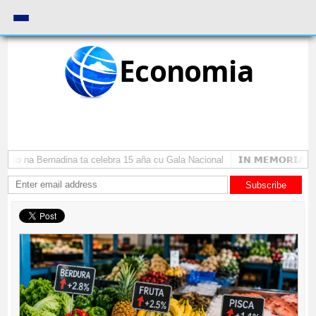
Economia
anto na Bernadina ta celebra 15 aña cu Gala Nacional
𝗜𝗡 𝗠𝗘𝗠𝗢𝗥𝗜𝗔𝗠: 𝐇
Subscribe