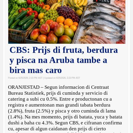
CBS: Prijs di fruta, berdura
y pisca na Aruba tambe a
bira mas caro
Posted on 6/25/2026, 2:15 PM AST
| Updated on 6/25/2026, 2:23 PM AST
ORANJESTAD – Segun informacion di Centraat
Bureau Statistiek, prijs di cuminda y servicio di
catering a subi cu 0.5%. Entre e productonan cu a
registra e aumentonan mas grandi tabata berdura
(2.8%), fruta (2.5%) y pisca y otro cuminda di lama
(1.4%). Na mes momento, prijs di batata, yuca y batata
dushi a baha cu 4.3%. Segun CBS, e cifranan confirma
cu, apesar di algun caidanan den prijs di cierto