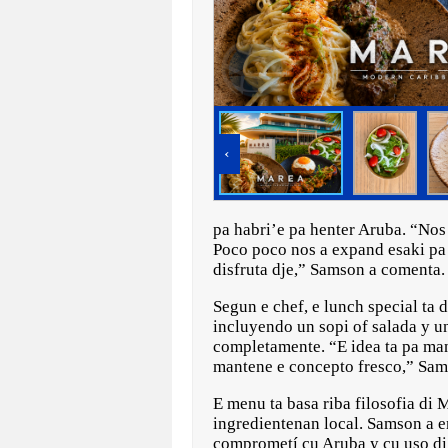
‹
pa habri’e pa henter Aruba. “Nos
Poco poco nos a expand esaki pa 
disfruta dje,” Samson a comenta.
Segun e chef, e lunch special ta d
incluyendo un sopi of salada y un
completamente. “E idea ta pa mant
mantene e concepto fresco,” Sams
E menu ta basa riba filosofia di
ingredientenan local. Samson a e
comprometí cu Aruba y cu uso di 