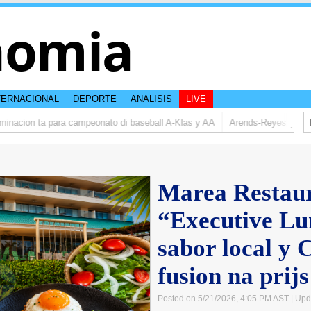
nomia
TERNACIONAL
DEPORTE
ANALISIS
LIVE
cion ta para campeonato di baseball A-Klas y AA
Arends-Reyes (AVP): Re
Marea Restaur
“Executive Lu
sabor local y 
fusion na prijs
Posted on 5/21/2026, 4:05 PM AST
| Upd