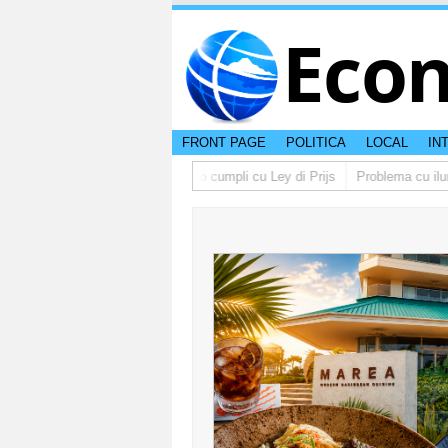
Eco
FRONT PAGE
POLITICA
LOCAL
IN
o lo multa supermercado cu no cumpli cu Ley di Prijs
Problema cu ilumina