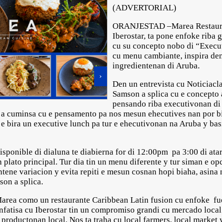
(ADVERTORIAL)
ORANJESTAD –Marea Restaurant
Iberostar, ta pone enfoke riba 
cu su concepto nobo di “Execu
cu menu cambiante, inspira de
ingredientenan di Aruba.
›
Den un entrevista cu Noticiacl
Samson a splica cu e concepto
pensando riba executivonan di
 a cuminsa cu e pensamento pa nos mesun ehecutives nan por bi
e bira un executive lunch pa tur e ehecutivonan na Aruba y ba
isponible di dialuna te diabierna for di 12:00pm pa 3:00 di atard
 plato principal. Tur dia tin un menu diferente y tur siman e o
ene variacion y evita repiti e mesun cosnan hopi biaha, asina n
on a splica.
 Marea como un restaurante Caribbean Latin fusion cu enfoke fu
nfatisa cu Iberostar tin un compromiso grandi cu mercado local 
productonan local. Nos ta traha cu local farmers, local market 