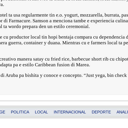
a.
otel ta usa regularmente tin e.o. yogurt, mozzarella, burrata, p
or di Farmacure. Samson a menciona tambe e experiencia culina
al ta wordo prepara den un estilo ceremonial.
e cu productor local tin hopi bentaja compara cu dependencia 
era guerra, container y duana. Mientras cu e farmers local ta 
creativo manera satay cu fried rice, barbecue short rib cu chipo
dapta pa e estilo Caribbean fusion di Marea.
i Aruba pa bishita y conoce e concepto. “Just yega, bin check 
GE
POLITICA
LOCAL
INTERNACIONAL
DEPORTE
ANALI