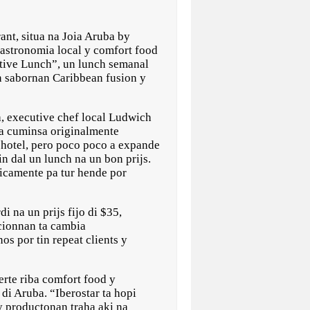
, situa na Joia Aruba by
gastronomia local y comfort food
tive Lunch”, un lunch semanal
n sabornan Caribbean fusion y
a, executive chef local Ludwich
 a cuminsa originalmente
 hotel, pero poco poco a expande
n dal un lunch na un bon prijs.
sicamente pa tur hende por
i na un prijs fijo di $35,
pcionnan ta cambia
os por tin repeat clients y
erte riba comfort food y
di Aruba. “Iberostar ta hopi
y productonan traha aki na