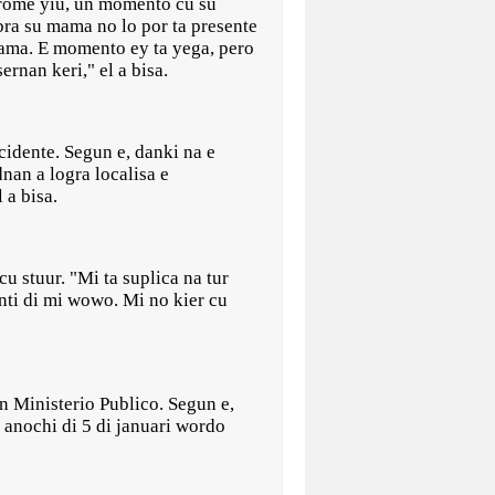
prome yiu, un momento cu su
bra su mama no lo por ta presente
mama. E momento ey ta yega, pero
rnan keri," el a bisa.
cidente. Segun e, danki na e
nan a logra localisa e
 a bisa.
 stuur. "Mi ta suplica na tur
nti di mi wowo. Mi no kier cu
en Ministerio Publico. Segun e,
e anochi di 5 di januari wordo