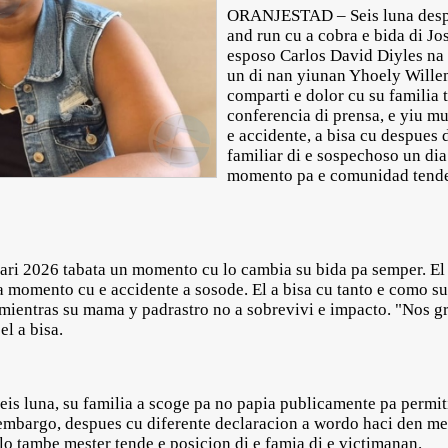
ORANJESTAD – Seis luna despues
and run cu a cobra e bida di J
esposo Carlos David Diyles na 
un di nan yiunan Yhoely Willem
comparti e dolor cu su familia 
conferencia di prensa, e yiu mu
e accidente, a bisa cu despues 
familiar di e sospechoso un dia
momento pa e comunidad tende 
uari 2026 tabata un momento cu lo cambia su bida pa semper. El 
 momento cu e accidente a sosode. El a bisa cu tanto e como su 
 mientras su mama y padrastro no a sobrevivi e impacto. "Nos gr
el a bisa.
seis luna, su familia a scoge pa no papia publicamente pa permit
nembargo, despues cu diferente declaracion a wordo haci den me
lo tambe mester tende e posicion di e famia di e victimanan.