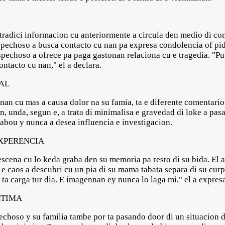
ntradici informacion cu anteriormente a circula den medio di c
pechoso a busca contacto cu nan pa expresa condolencia of pid
spechoso a ofrece pa paga gastonan relaciona cu e tragedia. "Pu
ntacto cu nan," el a declara.
AL
nan cu mas a causa dolor na su famia, ta e diferente comentario 
n, unda, segun e, a trata di minimalisa e gravedad di loke a pasa
rabou y nunca a desea influencia e investigacion.
EXPERENCIA
 escena cu lo keda graba den su memoria pa resto di su bida. El
e e caos a descubri cu un pia di su mama tabata separa di su cur
 ta carga tur dia. E imagennan ey nunca lo laga mi," el a expres
CTIMA
choso y su familia tambe por ta pasando door di un situacion dif