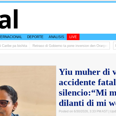
al
TERNACIONAL
DEPORTE
ANALISIS
LIVE
be pa bishita
Retraso di Gobierno ta pone inversion den Oranjestad na peli
Yiu muher di v
accidente fatal
silencio:“Mi 
dilanti di mi
Posted on 6/30/2026, 3:33 PM AST
| Upd