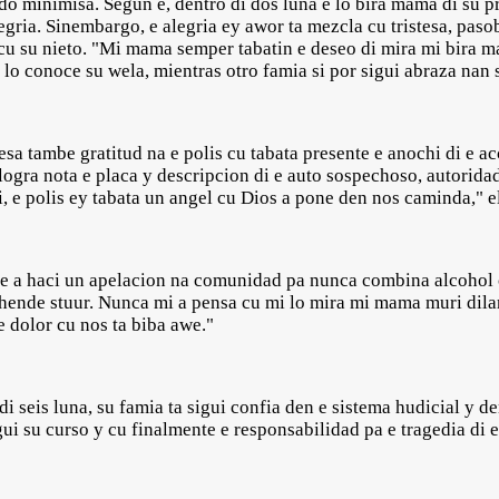
o minimisa. Segun e, dentro di dos luna e lo bira mama di su 
gria. Sinembargo, e alegria ey awor ta mezcla cu tristesa, paso
cu su nieto. "Mi mama semper tabatin e deseo di mira mi bira 
lo conoce su wela, mientras otro famia si por sigui abraza nan se
esa tambe gratitud na e polis cu tabata presente e anochi di e ac
 logra nota e placa y descripcion di e auto sospechoso, autoridad
 e polis ey tabata un angel cu Dios a pone den nos caminda," el
he a haci un apelacion na comunidad pa nunca combina alcohol cu
o hende stuur. Nunca mi a pensa cu mi lo mira mi mama muri dila
e dolor cu nos ta biba awe."
di seis luna, su famia ta sigui confia den e sistema hudicial y d
gui su curso y cu finalmente e responsabilidad pa e tragedia di 