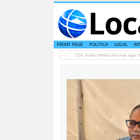
Loc
FRONT PAGE
POLITICA
LOCAL
IN
comenta riba peso di otro hende?
CISI: Aruba nombra isla mas sigur di Cari