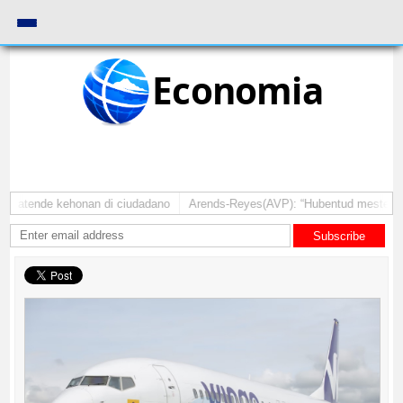
Economia
a atende kehonan di ciudadano
Arends-Reyes(AVP): “Hubentud mester sinti
Subscribe