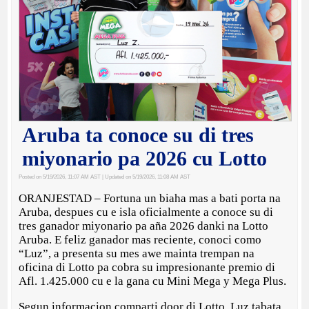
Aruba ta conoce su di tres
miyonario pa 2026 cu Lotto
Posted on 5/19/2026, 11:07 AM AST
| Updated on 5/19/2026, 11:08 AM AST
ORANJESTAD – Fortuna un biaha mas a bati porta na
Aruba, despues cu e isla oficialmente a conoce su di
tres ganador miyonario pa aña 2026 danki na Lotto
Aruba. E feliz ganador mas reciente, conoci como
“Luz”, a presenta su mes awe mainta trempan na
oficina di Lotto pa cobra su impresionante premio di
Afl. 1.425.000 cu e la gana cu Mini Mega y Mega Plus.
Segun informacion comparti door di Lotto, Luz tabata