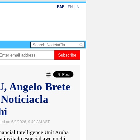
PAP
|
EN
|
NL
P): Renobacion di US$106 miyon ta duna Riu Palace Aruba un impulso nobo
Subscribe
U, Angelo Brete
Noticiacla
hi
ted on 6/9/2026, 9:49 AM AST
ncial Intelligence Unit Aruba
ta invitado especial awe nochi