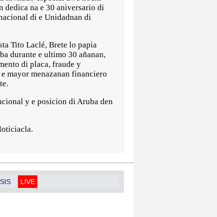
n dedica na e 30 aniversario di
nacional di e Unidadnan di
ta Tito Laclé, Brete lo papia
ba durante e ultimo 30 añanan,
mento di placa, fraude y
y e mayor menazanan financiero
te.
acional y e posicion di Aruba den
oticiacla.
SIS
LIVE