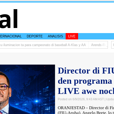
al
TERNACIONAL
DEPORTE
ANALISIS
LIVE
luminacion ta para campeonato di baseball A-Klas y AA
Arends-Reyes (AV
Director di FI
den programa 
LIVE awe noc
Posted on 6/9/2026, 9:43 AM AST
| Upda
ORANJESTAD – Director di Fina
(FIU-Aruba), Angelo Brete, lo 