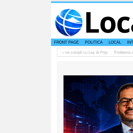
Loc
FRONT PAGE
POLITICA
LOCAL
IN
obierno lo multa supermercado cu no cumpli cu Ley di Prijs
Problema cu i