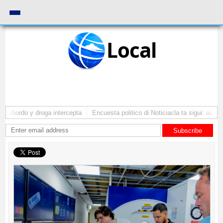
Local
 abordo y droga intercepta
Encuesta politico di Noticiacla ta sigui: ainda 
Subscribe