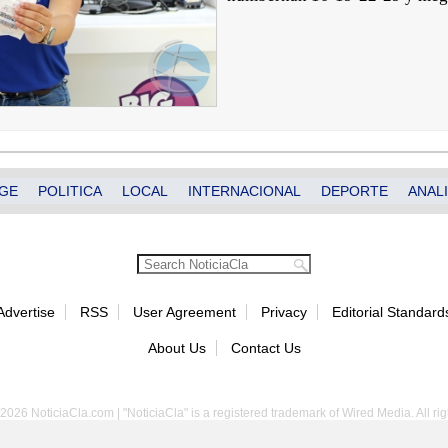
GE
POLITICA
LOCAL
INTERNACIONAL
DEPORTE
ANALI
Advertise
RSS
User Agreement
Privacy
Editorial Standard
About Us
Contact Us
2026 NoticiaCla.com | "NoticiaCla" is a registered trademark of Wired Media. All rig