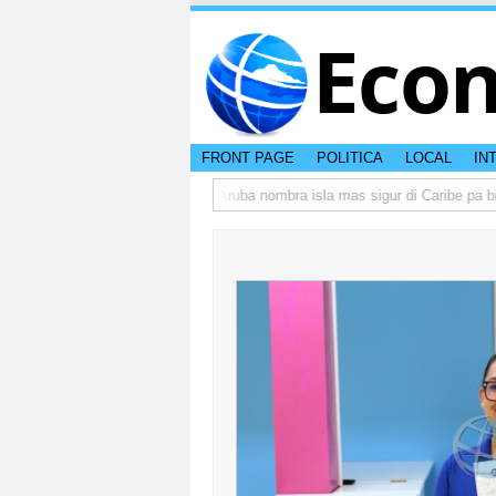
Eco
FRONT PAGE
POLITICA
LOCAL
IN
a peso di otro hende?
CISI: Aruba nombra isla mas sigur di Caribe pa bishi