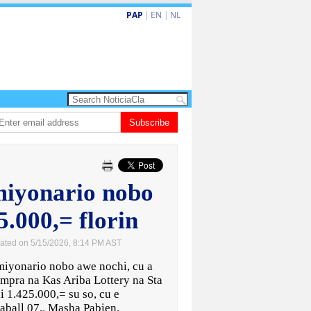
PAP
|
EN
|
NL
ardo de la Espriella a huramenta como presidente di Colombia
Subscribe
Nina den He
miyonario nobo
5.000,= florin
ated on 5/15/2026, 8:14 PM AST
yonario nobo awe nochi, cu a
mpra na Kas Ariba Lottery na Sta
i 1.425.000,= su so, cu e
ball 07.. Masha Pabien.