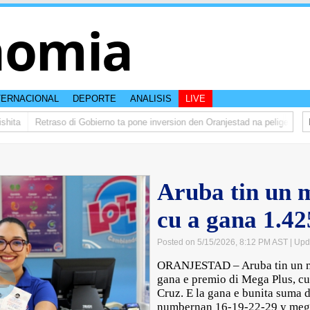
nomia
TERNACIONAL
DEPORTE
ANALISIS
LIVE
ta
Retraso di Gobierno ta pone inversion den Oranjestad na peliger
Abel
Aruba tin un 
cu a gana 1.42
Posted on 5/15/2026, 8:12 PM AST
| Upd
ORANJESTAD – Aruba tin un mi
gana e premio di Mega Plus, cu
Cruz. E la gana e bunita suma d
numbernan 16-19-22-29 y mega