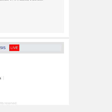
SIS
LIVE
s
hts reserved.