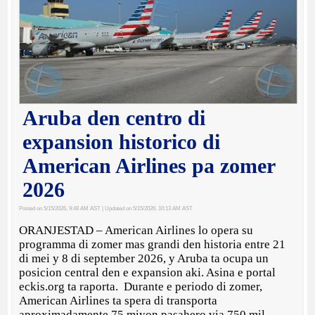
Aruba den centro di
expansion historico di
American Airlines pa zomer
2026
Posted on 5/15/2026, 9:48 AM AST
| Updated on 5/15/2026, 10:13 AM AST
ORANJESTAD – American Airlines lo opera su
programma di zomer mas grandi den historia entre 21
di mei y 8 di september 2026, y Aruba ta ocupa un
posicion central den e expansion aki. Asina e portal
eckis.org ta raporta. Durante e periodo di zomer,
American Airlines ta spera di transporta
aproximadamente 75 miyon pasahero via 750 mil