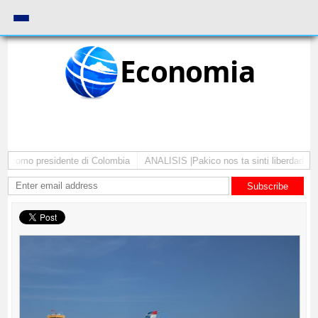
Economia
a como presidente di Colombia
ANALISIS |Pakico nos ta sinti liberdad pa 
Subscribe