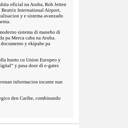
ta oficial na Aruba, Rob Jetten
 Beatrix International Airport,
talisacion y e sistema avanzado
menta.
 moderno sistema di maneho di
ada pa Merca caba na Aruba.
, documento y ekipahe pa
rolla hunto cu Union Europeo y
gital” y pasa door di e-gates
eronan informacion tocante nan
tegico den Caribe, combinando