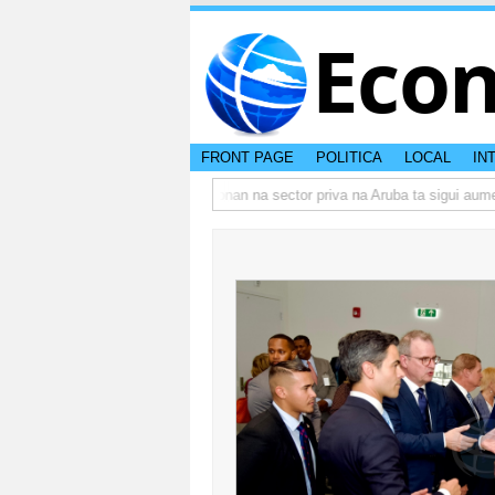
Eco
FRONT PAGE
POLITICA
LOCAL
IN
bo actual di Aruba?
Prestamonan na sector priva na Aruba ta sigui aument