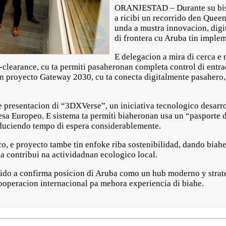
ORANJESTAD – Durante su bishi
a ricibi un recorrido den Queen
unda a mustra innovacion, digi
di frontera cu Aruba tin imple
E delegacion a mira di cerca e
e-clearance, cu ta permiti pasaheronan completa control di entr
n proyecto Gateway 2030, cu ta conecta digitalmente pasahero
e presentacion di “3DXVerse”, un iniciativa tecnologico desar
sa Europeo. E sistema ta permiti biaheronan usa un “pasporte di
duciendo tempo di espera considerablemente.
, e proyecto tambe tin enfoke riba sostenibilidad, dando biah
 contribui na actividadnan ecologico local.
rido a confirma posicion di Aruba como un hub moderno y stra
cooperacion internacional pa mehora experiencia di biahe.