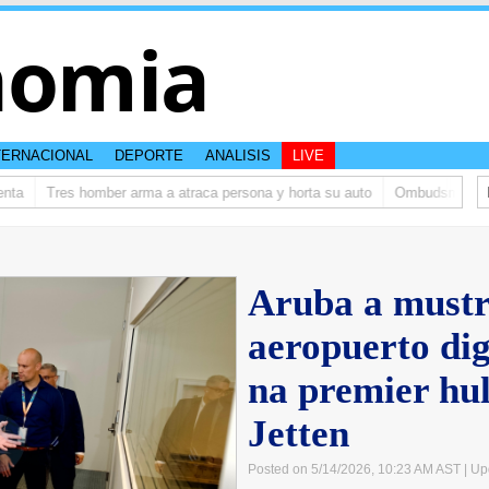
nomia
TERNACIONAL
DEPORTE
ANALISIS
LIVE
a
Tres homber arma a atraca persona y horta su auto
Ombudsman ta bis
Aruba a mustr
aeropuerto di
na premier hu
Jetten
Posted on 5/14/2026, 10:23 AM AST
| Up