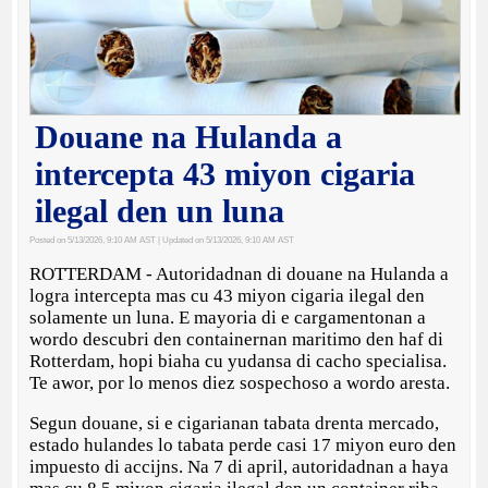
Douane na Hulanda a
intercepta 43 miyon cigaria
ilegal den un luna
Posted on 5/13/2026, 9:10 AM AST
| Updated on 5/13/2026, 9:10 AM AST
ROTTERDAM - Autoridadnan di douane na Hulanda a
logra intercepta mas cu 43 miyon cigaria ilegal den
solamente un luna. E mayoria di e cargamentonan a
wordo descubri den containernan maritimo den haf di
Rotterdam, hopi biaha cu yudansa di cacho specialisa.
Te awor, por lo menos diez sospechoso a wordo aresta.
Segun douane, si e cigarianan tabata drenta mercado,
estado hulandes lo tabata perde casi 17 miyon euro den
impuesto di accijns. Na 7 di april, autoridadnan a haya