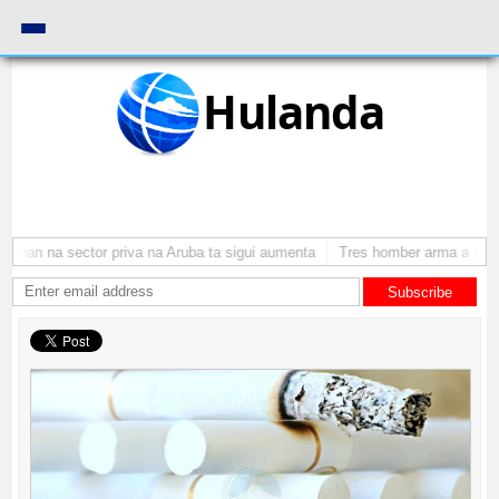
Hulanda
nan na sector priva na Aruba ta sigui aumenta
Tres homber arma a atraca
Subscribe