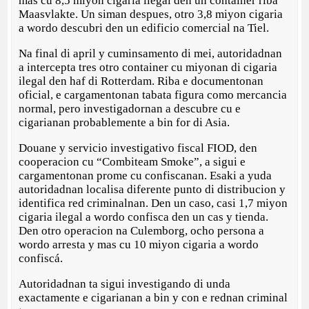
mas cu 8,5 miyon cigaria ilegal den un container riba
Maasvlakte. Un siman despues, otro 3,8 miyon cigaria
a wordo descubri den un edificio comercial na Tiel.
Na final di april y cuminsamento di mei, autoridadnan
a intercepta tres otro container cu miyonan di cigaria
ilegal den haf di Rotterdam. Riba e documentonan
oficial, e cargamentonan tabata figura como mercancia
normal, pero investigadornan a descubre cu e
cigarianan probablemente a bin for di Asia.
Douane y servicio investigativo fiscal FIOD, den
cooperacion cu “Combiteam Smoke”, a sigui e
cargamentonan prome cu confiscanan. Esaki a yuda
autoridadnan localisa diferente punto di distribucion y
identifica red criminalnan. Den un caso, casi 1,7 miyon
cigaria ilegal a wordo confisca den un cas y tienda.
Den otro operacion na Culemborg, ocho persona a
wordo arresta y mas cu 10 miyon cigaria a wordo
confiscá.
Autoridadnan ta sigui investigando di unda
exactamente e cigarianan a bin y con e rednan criminal