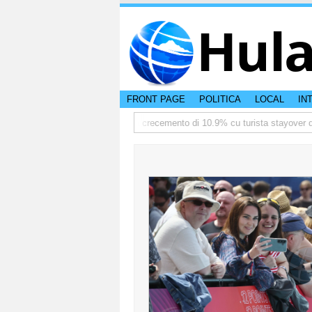
Hul
FRONT PAGE
POLITICA
LOCAL
IN
ediate
TTW:Aruba ta registra crecemento di 10.9% cu turista stayover den