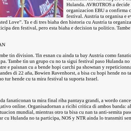
Hulanda. AVROTROS a decide p
organizacion EBU a confirma cu
festival. Austria ta organisa e 
ted Love”. Ta e di tres biaha den historia cu Austria ta organi
icipa den festival, pero esta biaha e decision ta politico. Tambe
AN
mbe tin division. Tin esnan cu ainda ta bay Austria como fanatico
cipa. Tambe tin un grupo cu no ta sigui festival paso Hulanda no 
ntre e paisnan cu a bende hopi carchi pa shownan y repeticionn
andes di 22 aña, Bowien Ravenhorst, a bisa cu hopi hende no t
no tur hende cu ta mira festival ta suporta Israel.
da fanaticonan ta mira final riba pantaya grandi, a wordo cance
tivo online. Organisadornan a ricibi critica di ambos banda: al
ituacion mundial, mientras otro ta bisa cu nan ta anti-semita pa
ar cu Hulanda no ta participa, NOS y NTR ainda lo transmiti sem