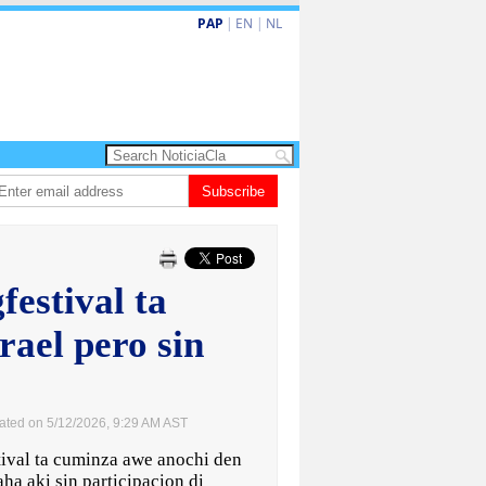
PAP
|
EN
|
NL
Dos siman mas pa decision cay den caso di e-steps
Subscribe
Gobierno ta fortale
festival ta
rael pero sin
ated on 5/12/2026, 9:29 AM AST
ival ta cuminza awe anochi den
aha aki sin participacion di