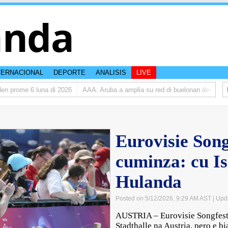
anda
TERNACIONAL
DEPORTE
ANALISIS
LIVE
 prome 6 luna di 2026
AAA: Aruba a amplia su red di buelonan den 2025
Eurovisie Song
cuminza: cu Is
Hulanda
Posted on 5/12/2026, 9:29 AM AST
| Upd
AUSTRIA – Eurovisie Songfest
Stadthalle na Austria, pero e bi