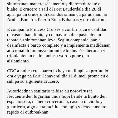
sintomanan manera sacamento y diarrea durante e
biahe. E crucero a sali di Fort Lauderdale dia 28 di
april pa un crucero di casi dos siman cu paradanan na
Aruba, Boneiru, Puerto Rico, Bahamas y otro destino.
E compania Princess Cruises a confirma cu e cantidad
di caso tabata limita y cu mayoria di e pasientenan
tabata cu sintomanan leve. Segun compania, nan a
desinfecta e barco completo y a implementa medidanan
adicional di limpieza durante e biahe. Pasaheronan y
tripulantenan malo tambe a wordo pone den
aislamiento.
CDC a indica cu e barco lo haya un limpieza profundo
ora e yega na Port Canaveral dia 11 di mei, prome cu e
sali pa su siguiente crucero.
Autoridadnan sanitario ta bisa cu norovirus ta
frecuente den lugarnan unda hopi hende ta hunto den
espacio sera, manera cruceronan, casnan di cuido y
guarderia, algo cu ta facilita contagio y detectamento
rapido di outbreaknan.