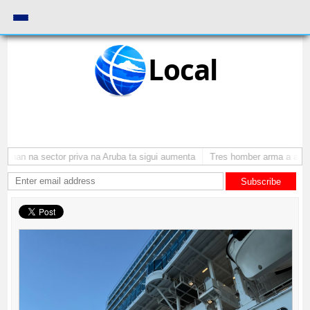
Local
nan na sector priva na Aruba ta sigui aumenta
Tres homber arma a atraca
Subscribe