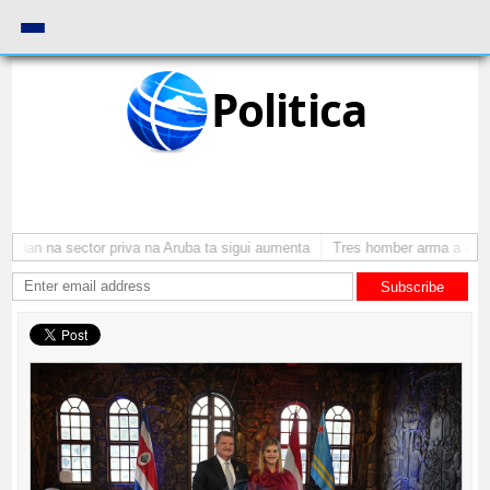
Politica
onan na sector priva na Aruba ta sigui aumenta
Tres homber arma a atraca
Subscribe