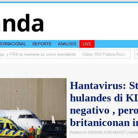
anda
TERNACIONAL
DEPORTE
ANALISIS
LIVE
a, y FIFA ta mantene su como presidente
Video: RIU Palace Aruba ta eleva
Hantavirus: S
hulandes di K
negativo , per
britaniconan i
Posted on 5/8/2026, 6:05 AM AST
| Upda