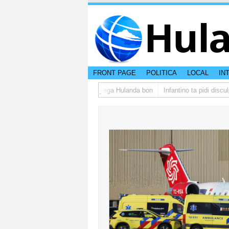
Hul
FRONT PAGE
POLITICA
LOCAL
IN
upo di studiantenan di Aruba a yega Hulanda bon
Infantino ta pidi disculp