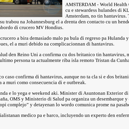
AMSTERDAM - World Health O
cu e stewardess hulandes di KL
Amsterdam, no tin hantavirus. 
 su trabou na Johannesburg el a drenta den contacto cu un hend
 abordo di crucero MV Hondius.
 crucero a bira demasiado malo pa bula di regreso pa Hulanda y
pues, el a muri debido na complicacionnan di hantavirus.
lud den Reino Uni a confirma cu dos britanico tin hantavirus, m
ultimo persona ta actualmente riba isla remoto Tristan da Cunha
 caso confirma di hantavirus, aunque no ta cla si e dos britani
na a muri como consecuencia di e outbreak.
unda e lo yega e weekend aki. Minister di Asuntonan Exterior d
paña, OMS y Ministerio di Salud pa organiza un desembarque y 
“hopi complejo” y detayenan lo wordo comunica prome na pasah
alistanan medico pa e barco, incluyendo un experto den enfer