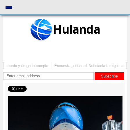
Hulanda
a abordo y droga intercepta
Encuesta politico di Noticiacla ta sigui: ainda
Subscribe