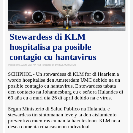
Stewardess di KLM
hospitalisa pa posible
contagio cu hantavirus
Posted on 5/7/2026, 9:27 AM AST
| Updated on 5/7/2026, 9:28 AM AST
SCHIPHOL - Un stewardess di KLM for di Haarlem a
wordo hospitalisa den Amsterdam UMC debido na un
posible contagio cu hantavirus. E stewardess tabata
den contacto na Johannesburg cu e señora Hulandes di
69 aña cu a muri dia 26 di april debido na e virus.
Segun Ministerio di Salud Publico na Hulanda, e
stewardess tin sintomanan leve y ta den aislamiento
preventivo mientras cu nan ta haci testnan. KLM no a
desea comenta riba casonan individual.