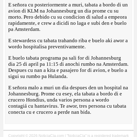
E señora cu posteriormente a muri, tabata a bordo di un
avion di KLM na Johannesburg un dia prome cu su
morto. Pero debido cu su condicion di salud a empeora
rapidamente, e crew a dicidi no laga e subi den e buelo
pa Amsterdam.
E stewardess cu tabata trahando riba e buelo aki awor a
wordo hospitalisa preventivamente.
E buelo tabata programa pa sali for di Johannesburg
dia 25 di april pa 11:15 di anochi rumbo na Amsterdam.
Despues cu nan a kita e pasajero for di avion, e buelo a
sigui su rumbo pa Hulanda.
E señora malo a muri un dia despues den un hospital na
Johannesburg. Prome cu esey, ela tabata a bordo di e
crucero Hondius, unda varios persona a wordo
contagiá cu hantavirus. Te awor, tres persona cu tabata
conecta cu e crucero a perde nan bida.
Copyright © 2026 NoticiaCla.com | "NoticiaCla" is a registered trademark