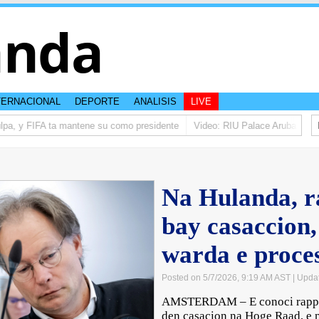
anda
TERNACIONAL
DEPORTE
ANALISIS
LIVE
pa, y FIFA ta mantene su como presidente
Video: RIU Palace Aruba ta elev
Na Hulanda, ra
bay casaccion,
warda e proces
Posted on 5/7/2026, 9:19 AM AST
| Upda
AMSTERDAM – E conoci rapper 
den casacion na Hoge Raad, e 