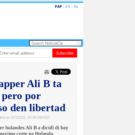
PAP
|
EN
|
NL
a turismo premium cu renobacion di US$106 miyon
Subscribe
Aruba ta perde 5-4 con
pper Ali B ta
 pero por
o den libertad
ted on 5/7/2026, 10:48 AM AST
hulandes Ali B a dicidi di bay
maximo corte na Hulanda,