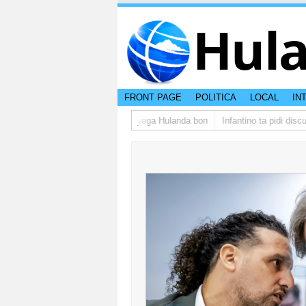
Hul
FRONT PAGE
POLITICA
LOCAL
IN
rupo di studiantenan di Aruba a yega Hulanda bon
Infantino ta pidi discul