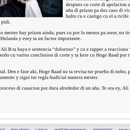
despues cu corte di apelacion
aña di prizon pa dos caso di vi
halto cu e castigo cu el a ricib
 pidi.
o mester bay prizon ainda, pues cu por lo menos pa awor, no tin 
 Hulanda y esey ta un factor importante.
 Ali B ta haya e sentencia “doloroso” y cu e rapper a reacciona 
erdo cu varios conclusion di corte y ta kere cu Hoge Raad por r
l. Den e fase aki, Hoge Raad no ta revisa tur prueba di nobo, p
ctamente y sigui tur regla hudicial manera mester.
proceso di casacion por dura alrededor di un aña. Te ora ey, Ali