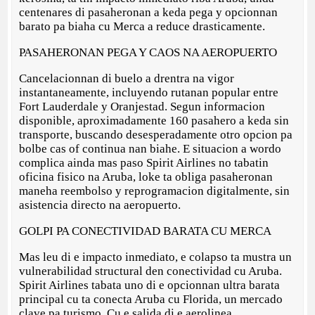
centenares di pasaheronan a keda pega y opcionnan
barato pa biaha cu Merca a reduce drasticamente.
PASAHERONAN PEGA Y CAOS NA AEROPUERTO
Cancelacionnan di buelo a drentra na vigor
instantaneamente, incluyendo rutanan popular entre
Fort Lauderdale y Oranjestad. Segun informacion
disponible, aproximadamente 160 pasahero a keda sin
transporte, buscando desesperadamente otro opcion pa
bolbe cas of continua nan biahe. E situacion a wordo
complica ainda mas paso Spirit Airlines no tabatin
oficina fisico na Aruba, loke ta obliga pasaheronan
maneha reembolso y reprogramacion digitalmente, sin
asistencia directo na aeropuerto.
GOLPI PA CONECTIVIDAD BARATA CU MERCA
Mas leu di e impacto inmediato, e colapso ta mustra un
vulnerabilidad structural den conectividad cu Aruba.
Spirit Airlines tabata uno di e opcionnan ultra barata
principal cu ta conecta Aruba cu Florida, un mercado
clave pa turismo. Cu e salida di e aerolinea,