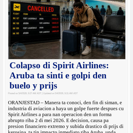
Colapso di Spirit Airlines:
Aruba ta sinti e golpi den
buelo y prijs
Posted on 5/4/2026, 9:27 AM AST
| Updated on 5/4/2026, 9:31 AM AST
ORANJESTAD – Manera ta conoci, den fin di siman, e
industria di aviacion a haya un golpe fuerte despues cu
Spirit Airlines a para nan operacion den un forma
abrupto riba 2 di mei 2026. E decision, causa pa
presion financiero extremo y subida drastico di prijs di
kerosina, ta tin impacto inmediato riba Aruba, unda