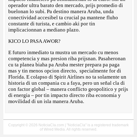
operador ultra barato den mercado, prijs promedio di
buelonan lo subi. Pa destino manera Aruba, unda
conectividad accesibel ta crucial pa mantene fluho
constante di turista, e cambio aki por tin
implicacionnan a mediano plazo.
KICO LO PASA AWOR?
E futuro inmediato ta mustra un mercado cu menos
competencia y mas presion riba prijsnan. Pasaheronan
cu ta planea biaha pa Aruba mester prepara pa paga
mas y tin menos opcion directo, specialmente for di
Florida. E colapso di Spirit Airlines no ta solamente un
historia di un compania cu a faya, pero un señal cla di
con factor global – manera conflicto geopolitico y prijs
di energia – por tin impacto directo riba economia y
movilidad di un isla manera Aruba.
Copyright © 2026 NoticiaCla.com | "NoticiaCla" is a registered trademark
of Wired Media. All rights reserved.