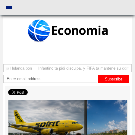
Economia
ega Hulanda bon
Infantino ta pidi disculpa, y FIFA ta mantene su como pres
Subscribe