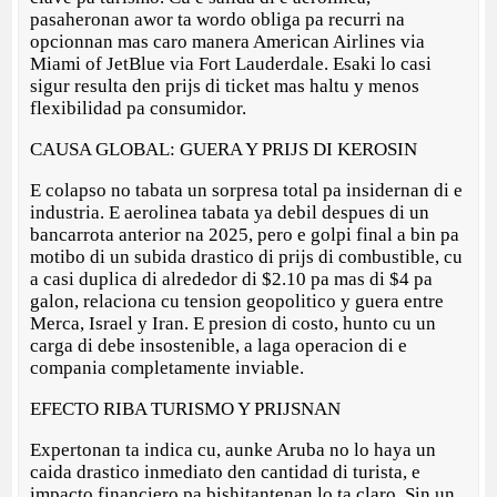
pasaheronan awor ta wordo obliga pa recurri na
opcionnan mas caro manera American Airlines via
Miami of JetBlue via Fort Lauderdale. Esaki lo casi
sigur resulta den prijs di ticket mas haltu y menos
flexibilidad pa consumidor.
CAUSA GLOBAL: GUERA Y PRIJS DI KEROSIN
E colapso no tabata un sorpresa total pa insidernan di e
industria. E aerolinea tabata ya debil despues di un
bancarrota anterior na 2025, pero e golpi final a bin pa
motibo di un subida drastico di prijs di combustible, cu
a casi duplica di alrededor di $2.10 pa mas di $4 pa
galon, relaciona cu tension geopolitico y guera entre
Merca, Israel y Iran. E presion di costo, hunto cu un
carga di debe insostenible, a laga operacion di e
compania completamente inviable.
EFECTO RIBA TURISMO Y PRIJSNAN
Expertonan ta indica cu, aunke Aruba no lo haya un
caida drastico inmediato den cantidad di turista, e
impacto financiero pa bishitantenan lo ta claro. Sin un