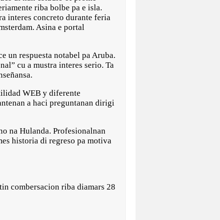
riamente riba bolbe pa e isla.
a interes concreto durante feria
msterdam. Asina e portal
ece un respuesta notabel pa Aruba.
al” cu a mustra interes serio. Ta
enseñansa.
tilidad WEB y diferente
antenan a haci preguntanan dirigi
ano na Hulanda. Profesionalnan
s historia di regreso pa motiva
 tin combersacion riba diamars 28