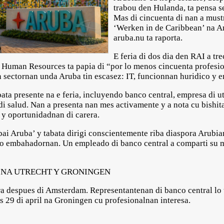
trabou den Hulanda, ta pensa se
Mas di cincuenta di nan a mustr
‘Werken in de Caribbean’ na A
aruba.nu ta raporta.
E feria di dos dia den RAI a tr
 Human Resources ta papia di “por lo menos cincuenta profesion
n sectornan unda Aruba tin escasez: IT, funcionnan huridico y 
ata presente na e feria, incluyendo banco central, empresa di u
di salud. Nan a presenta nan mes activamente y a nota cu bishit
 y oportunidadnan di carera.
bai Aruba’ y tabata dirigi conscientemente riba diaspora Arubi
o embahadornan. Un empleado di banco central a comparti su me
 NA UTRECHT Y GRONINGEN
ra despues di Amsterdam. Representantenan di banco central lo
bs 29 di april na Groningen cu profesionalnan interesa.