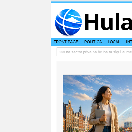
Hul
FRONT PAGE
POLITICA
LOCAL
IN
o actual di Aruba?
Prestamonan na sector priva na Aruba ta sigui aumenta