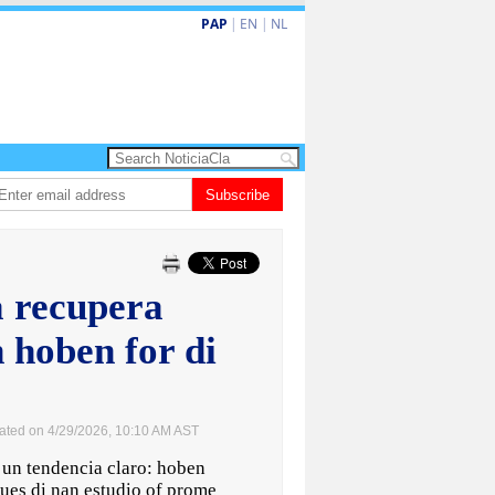
PAP
|
EN
|
NL
ita barionan pa atende kehonan di ciudadano
Subscribe
Gobierno ta amplia ayudo f
a recupera
 hoben for di
ated on 4/29/2026, 10:10 AM AST
n tendencia claro: hoben
ues di nan estudio of prome