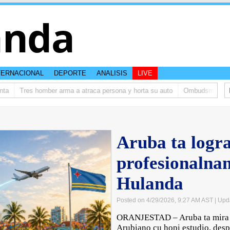
anda
TERNACIONAL
DEPORTE
ANALISIS
LIVE
Tres homber arma a atraca persona y horta su auto
Ombudsman ta bish
Aruba ta logr
profesionalnan
Hulanda
Posted on 4/29/2026, 9:27 AM AST
| Upd
ORANJESTAD – Aruba ta mira u
Arubiano cu hopi estudio, desp