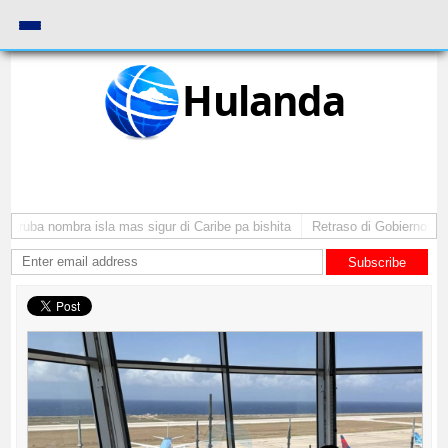
Hulanda
 Aruba nombra isla mas sigur di Caribe pa bishita
Retraso di Gobierno ta po
Subscribe