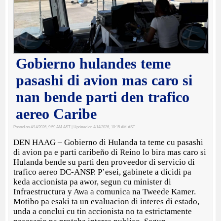
Gobierno hulandes teme
pasashi di avion mas caro si
nan bende parti den trafico
aereo Caribe
Posted on 4/14/2026, 9:59 AM AST
| Updated on 4/14/2026, 10:15 AM AST
DEN HAAG – Gobierno di Hulanda ta teme cu pasashi
di avion pa e parti caribeño di Reino lo bira mas caro si
Hulanda bende su parti den proveedor di servicio di
trafico aereo DC-ANSP. P’esei, gabinete a dicidi pa
keda accionista pa awor, segun cu minister di
Infraestructura y Awa a comunica na Tweede Kamer.
Motibo pa esaki ta un evaluacion di interes di estado,
unda a conclui cu tin accionista no ta estrictamente