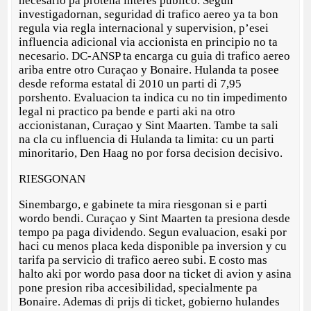
necesario pa proteha interes publico. Segun
investigadornan, seguridad di trafico aereo ya ta bon
regula via regla internacional y supervision, p’esei
influencia adicional via accionista en principio no ta
necesario. DC-ANSP ta encarga cu guia di trafico aereo
ariba entre otro Curaçao y Bonaire. Hulanda ta posee
desde reforma estatal di 2010 un parti di 7,95
porshento. Evaluacion ta indica cu no tin impedimento
legal ni practico pa bende e parti aki na otro
accionistanan, Curaçao y Sint Maarten. Tambe ta sali
na cla cu influencia di Hulanda ta limita: cu un parti
minoritario, Den Haag no por forsa decision decisivo.
RIESGONAN
Sinembargo, e gabinete ta mira riesgonan si e parti
wordo bendi. Curaçao y Sint Maarten ta presiona desde
tempo pa paga dividendo. Segun evaluacion, esaki por
haci cu menos placa keda disponible pa inversion y cu
tarifa pa servicio di trafico aereo subi. E costo mas
halto aki por wordo pasa door na ticket di avion y asina
pone presion riba accesibilidad, specialmente pa
Bonaire. Ademas di prijs di ticket, gobierno hulandes