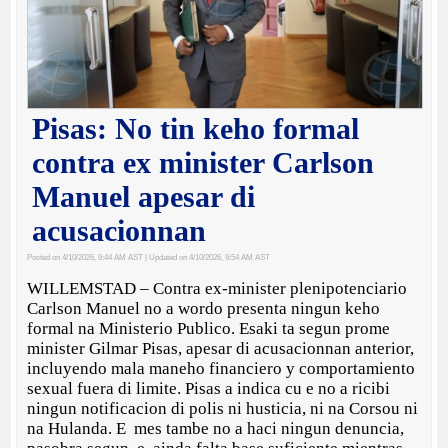
Pisas: No tin keho formal
contra ex minister Carlson
Manuel apesar di
acusacionnan
Posted on 4/10/2026, 9:44 AM AST
| Updated on 4/10/2026, 9:54 AM AST
WILLEMSTAD – Contra ex-minister plenipotenciario
Carlson Manuel no a wordo presenta ningun keho
formal na Ministerio Publico. Esaki ta segun prome
minister Gilmar Pisas, apesar di acusacionnan anterior,
incluyendo mala maneho financiero y comportamiento
sexual fuera di limite. Pisas a indica cu e no a ricibi
ningun notificacion di polis ni husticia, ni na Corsou ni
na Hulanda. E mes tambe no a haci ningun denuncia,