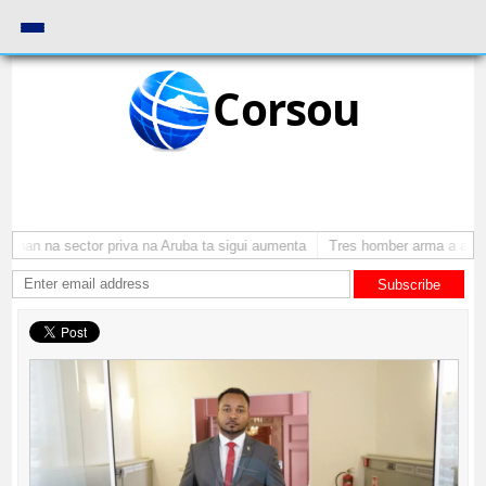
Corsou
nan na sector priva na Aruba ta sigui aumenta
Tres homber arma a atraca
Subscribe