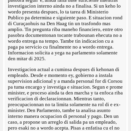
pasobra segun e, ainda falta base suficiente mientras
investigacion interno ainda no a finalisa. Si un keho lo
wordo presenta despues, lo ta tarea di Ministerio
Publico pa determina e siguiente paso. E situacion rond
di Curaçaohuis na Den Haag tin un trasfondo mas
amplio. Tin pregunta riba maneho financiero, entre otro
pasobra documentonan tocante trabounan ehecuta no a
wordo entrega na tempo. Tambe tin indicacion cu a
paga pa servicio cu finalmente no a wordo entrega.
Informacion solicita a yega na parlamento solamente
den mitar di 2025.
Investigacion actual a cuminsa despues di kehonan di
empleado. Desde e momento ey, gobierno a instala
supervision adicional y a manda personal for di Corsou
pa tuma encargo y investiga e situacion. Segun e prome
minister, e proceso ainda ta den marcha y ta enfoca riba
verificacion di declaracionnan. Mientras tanto,
preocupacionnan no ta limita solamente na rol di e ex-
minister. Den Parlamento, tambe ta analisa asunto
interno manera ocupacion di personal y pago. Den un
caso, a propone un arreglo di salida pa un empleado,
pero esaki no a wordo acepta. Pisas a enfatisa cu el no