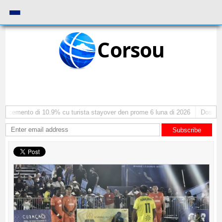
Corsou
recemento di 10.9% cu turista stayover den prome 6 luna di 2026
Dos sima
Subscribe