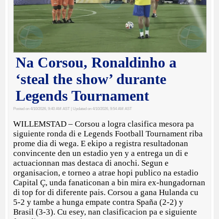
Na Corsou, Ronaldinho a
‘steal the show’ durante
Legends Tournament
Posted on 4/10/2026, 9:40 AM AST
| Updated on 4/10/2026, 9:54 AM AST
WILLEMSTAD – Corsou a logra clasifica mesora pa
siguiente ronda di e Legends Football Tournament riba
prome dia di wega. E ekipo a registra resultadonan
convincente den un estadio yen y a entrega un di e
actuacionnan mas destaca di anochi. Segun e
organisacion, e torneo a atrae hopi publico na estadio
Capital Ç, unda fanaticonan a bin mira ex-hungadornan
di top for di diferente pais. Corsou a gana Hulanda cu
5-2 y tambe a hunga empate contra Spaña (2-2) y
Brasil (3-3). Cu esey, nan clasificacion pa e siguiente