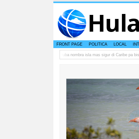
Hul
FRONT PAGE
POLITICA
LOCAL
IN
peso di otro hende?
CISI: Aruba nombra isla mas sigur di Caribe pa bishita