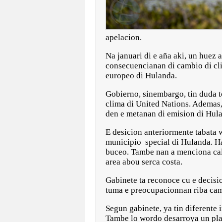
apelacion.
Na januari di e aña aki, un huez 
consecuencianan di cambio di clim
europeo di Hulanda.
Gobierno, sinembargo, tin duda t
clima di United Nations. Ademas,
den e metanan di emision di Hul
E desicion anteriormente tabata
municipio special di Hulanda. Ha
buceo. Tambe nan a menciona calo
area abou serca costa.
Gabinete ta reconoce cu e decisio
tuma e preocupacionnan riba cam
Segun gabinete, ya tin diferente
Tambe lo wordo desarroya un plan