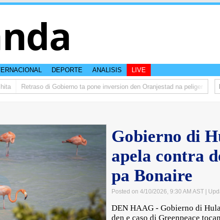
anda
TERNACIONAL
DEPORTE
ANALISIS
LIVE
Retraso di Gobierno ta pone inversion den Oranjestad na peliger
Abelar
Gobierno di H
apela contra d
pa Bonaire
Posted on 4/10/2026, 9:30 AM AST
| Upd
DEN HAAG - Gobierno di Huland
den e caso di Greenpeace tocan