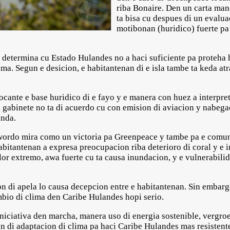
riba Bonaire. Den un carta ma
ta bisa cu despues di un evalua
motibonan (huridico) fuerte pa 
a determina cu Estado Hulandes no a haci suficiente pa proteha 
a. Segun e desicion, e habitantenan di e isla tambe ta keda atr
ocante e base huridico di e fayo y e manera con huez a interpre
 gabinete no ta di acuerdo cu con emision di aviacion y nabega
anda.
 wordo mira como un victoria pa Greenpeace y tambe pa e comun
bitantenan a expresa preocupacion riba deterioro di coral y e i
r extremo, awa fuerte cu ta causa inundacion, y e vulnerabilid
n di apela lo causa decepcion entre e habitantenan. Sin embargo
bio di clima den Caribe Hulandes hopi serio.
 iniciativa den marcha, manera uso di energia sostenible, vergr
 di adaptacion di clima pa haci Caribe Hulandes mas resistente