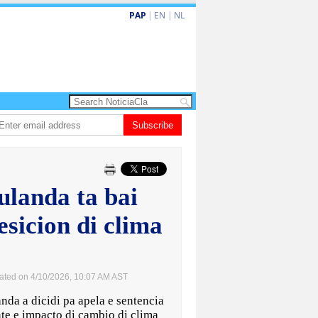
PAP
|
EN
|
NL
do de la Espriella a huramenta como presidente di Colombia
Subscribe
Nina den Heye
ulanda ta bai
esicion di clima
ated on 4/10/2026, 10:07 AM AST
a a dicidi pa apela e sentencia
te e impacto di cambio di clima