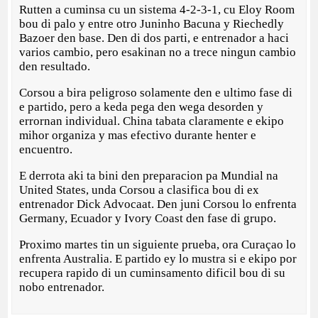
Rutten a cuminsa cu un sistema 4-2-3-1, cu Eloy Room
bou di palo y entre otro Juninho Bacuna y Riechedly
Bazoer den base. Den di dos parti, e entrenador a haci
varios cambio, pero esakinan no a trece ningun cambio
den resultado.
Corsou a bira peligroso solamente den e ultimo fase di
e partido, pero a keda pega den wega desorden y
errornan individual. China tabata claramente e ekipo
mihor organiza y mas efectivo durante henter e
encuentro.
E derrota aki ta bini den preparacion pa Mundial na
United States, unda Corsou a clasifica bou di ex
entrenador Dick Advocaat. Den juni Corsou lo enfrenta
Germany, Ecuador y Ivory Coast den fase di grupo.
Proximo martes tin un siguiente prueba, ora Curaçao lo
enfrenta Australia. E partido ey lo mustra si e ekipo por
recupera rapido di un cuminsamento dificil bou di su
nobo entrenador.