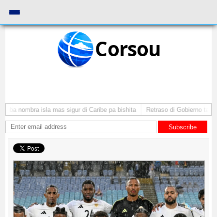
Corsou
uba nombra isla mas sigur di Caribe pa bishita
Retraso di Gobierno ta pone
Subscribe