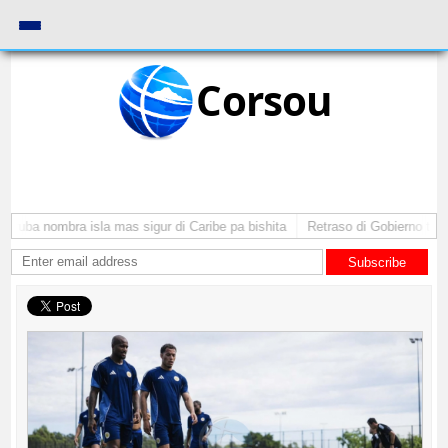
Corsou
Aruba nombra isla mas sigur di Caribe pa bishita
Retraso di Gobierno ta po
Subscribe