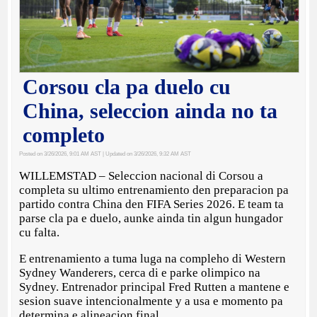
Corsou cla pa duelo cu
China, seleccion ainda no ta
completo
Posted on 3/26/2026, 9:01 AM AST
| Updated on 3/26/2026, 9:32 AM AST
WILLEMSTAD – Seleccion nacional di Corsou a
completa su ultimo entrenamiento den preparacion pa
partido contra China den FIFA Series 2026. E team ta
parse cla pa e duelo, aunke ainda tin algun hungador
cu falta.
E entrenamiento a tuma luga na compleho di Western
Sydney Wanderers, cerca di e parke olimpico na
Sydney. Entrenador principal Fred Rutten a mantene e
sesion suave intencionalmente y a usa e momento pa
determina e alineacion final.