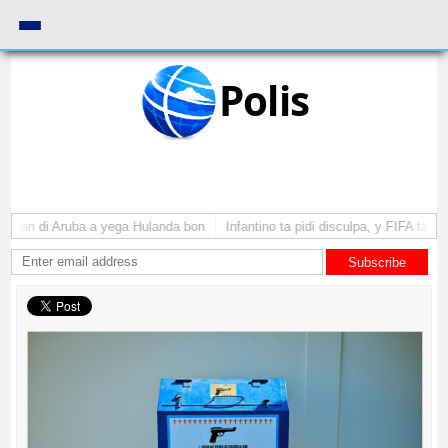
Polis
tenan di Aruba a yega Hulanda bon
Infantino ta pidi disculpa, y FIFA ta m
Subscribe