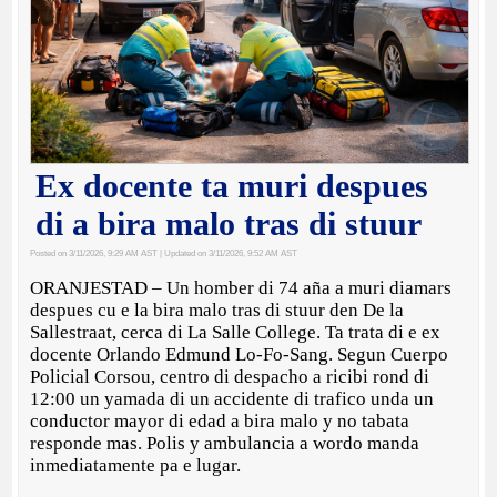
Ex docente ta muri despues
di a bira malo tras di stuur
Posted on 3/11/2026, 9:29 AM AST
| Updated on 3/11/2026, 9:52 AM AST
ORANJESTAD – Un homber di 74 aña a muri diamars
despues cu e la bira malo tras di stuur den De la
Sallestraat, cerca di La Salle College. Ta trata di e ex
docente Orlando Edmund Lo-Fo-Sang. Segun Cuerpo
Policial Corsou, centro di despacho a ricibi rond di
12:00 un yamada di un accidente di trafico unda un
conductor mayor di edad a bira malo y no tabata
responde mas. Polis y ambulancia a wordo manda
inmediatamente pa e lugar.