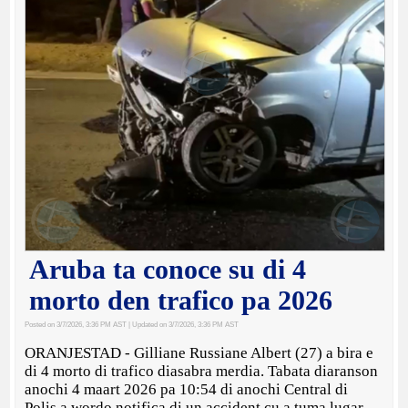
Aruba ta conoce su di 4
morto den trafico pa 2026
Posted on 3/7/2026, 3:36 PM AST
| Updated on 3/7/2026, 3:36 PM AST
ORANJESTAD - Gilliane Russiane Albert (27) a bira e
di 4 morto di trafico diasabra merdia. Tabata diaranson
anochi 4 maart 2026 pa 10:54 di anochi Central di
Polis a wordo notifica di un accident cu a tuma lugar