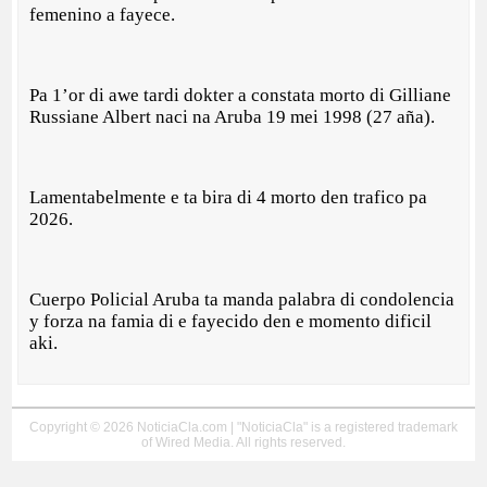
femenino a fayece.
Pa 1’or di awe tardi dokter a constata morto di Gilliane
Russiane Albert naci na Aruba 19 mei 1998 (27 aña).
Lamentabelmente e ta bira di 4 morto den trafico pa
2026.
Cuerpo Policial Aruba ta manda palabra di condolencia
y forza na famia di e fayecido den e momento dificil
aki.
Copyright © 2026 NoticiaCla.com | "NoticiaCla" is a registered trademark
of Wired Media. All rights reserved.