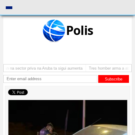
Polis
an na sector priva na Aruba ta sigui aumenta
Tres homber arma a atraca p
Subscribe