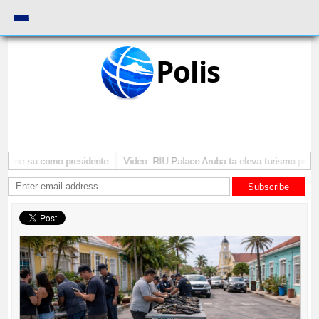
Polis
antene su como presidente
Video: RIU Palace Aruba ta eleva turismo premi
Subscribe