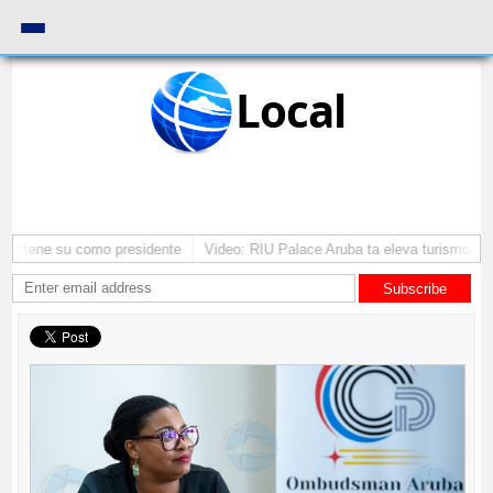
Local
a mantene su como presidente
Video: RIU Palace Aruba ta eleva turismo pr
Subscribe