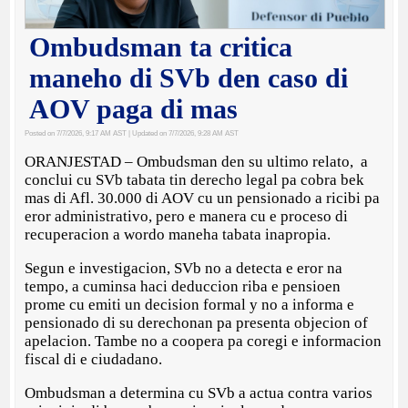
Ombudsman ta critica
maneho di SVb den caso di
AOV paga di mas
Posted on 7/7/2026, 9:17 AM AST
| Updated on 7/7/2026, 9:28 AM AST
ORANJESTAD – Ombudsman den su ultimo relato, a
conclui cu SVb tabata tin derecho legal pa cobra bek
mas di Afl. 30.000 di AOV cu un pensionado a ricibi pa
eror administrativo, pero e manera cu e proceso di
recuperacion a wordo maneha tabata inapropia.
Segun e investigacion, SVb no a detecta e eror na
tempo, a cuminsa haci deduccion riba e pensioen
prome cu emiti un decision formal y no a informa e
pensionado di su derechonan pa presenta objecion of
apelacion. Tambe no a coopera pa coregi e informacion
fiscal di e ciudadano.
Ombudsman a determina cu SVb a actua contra varios