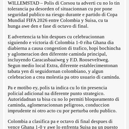
WILLEMSTAD – Polis di Corsou ta adverti cu no lo tin
tolerancia pa desorden of situacionnan cu por pone
seguridad publico na riesgo durante e partido di Copa
Mundial FIFA 2026 entre Colombia y Suisa, cu ta
hunga awe den e fase di octavo di final.
E advertencia ta bin despues cu celebracionnan
siguiendo e victoria di Colombia 1-0 riba Ghana dia
diabierna a causa congestion di trafico, hopi bochincha
y aglomeracion den diferente caminda principal,
incluyendo Caracasbaaiweg y F.D. Rooseveltweg.
Segun medio local Extra, diferente establecimentonan
tabata yen di seguidornan colombiano, y algun
celebracion a crea molestia pa otro usuario di caminda.
Pa e motibo ey, polis ta indica cu lo tin presencia
policial adicional na diferente punto strategico.
Autoridadnan ta bisa cu no lo permiti bloqueamento di
caminda, aglomeracionnan peligroso, conduccion
imprudente ni otro acto cu por perturba ordu publico.
Colombia a clasifica pa e octavo di final despues di
vence Ghana 1-0 y awe lo enfrenta Suisa pa un puesto