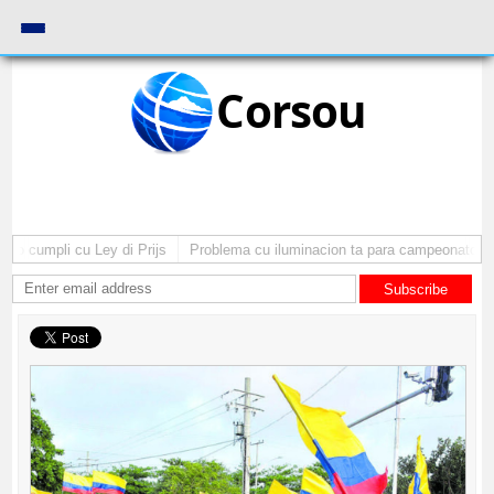
Corsou
 cumpli cu Ley di Prijs
Problema cu iluminacion ta para campeonato di b
Subscribe