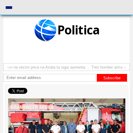
Politica
onan na sector priva na Aruba ta sigui aumenta
Tres homber arma a atrac
Subscribe