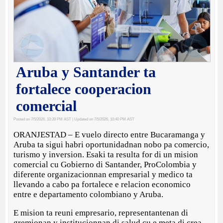
Aruba y Santander ta
fortalece cooperacion
comercial
Posted on 7/5/2026, 10:39 PM AST
| Updated on 7/5/2026, 10:40 PM AST
ORANJESTAD – E vuelo directo entre Bucaramanga y
Aruba ta sigui habri oportunidadnan nobo pa comercio,
turismo y inversion. Esaki ta resulta for di un mision
comercial cu Gobierno di Santander, ProColombia y
diferente organizacionnan empresarial y medico ta
llevando a cabo pa fortalece e relacion economico
entre e departamento colombiano y Aruba.
E mision ta reuni empresario, representantenan di
gremionan y institucionnan di salud cu e meta di crea