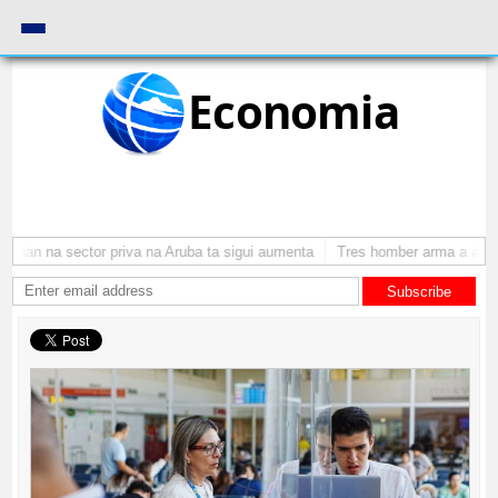
Economia
nan na sector priva na Aruba ta sigui aumenta
Tres homber arma a atraca
Subscribe