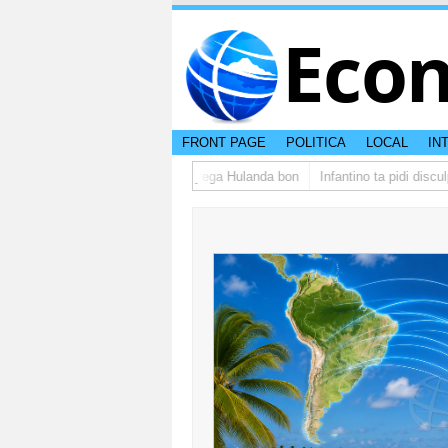
Eco
FRONT PAGE
POLITICA
LOCAL
IN
upo di studiantenan di Aruba a yega Hulanda bon
Infantino ta pidi disculp