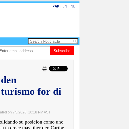
PAP
|
EN
|
NL
 turismo premium cu renobacion di US$106 miyon
Subscribe
Aruba ta perde 5-4 cont
 den
 turismo for di
ated on 7/5/2026, 10:18 PM AST
lidando su posicion como uno
cu ta crece mas liher den Caribe