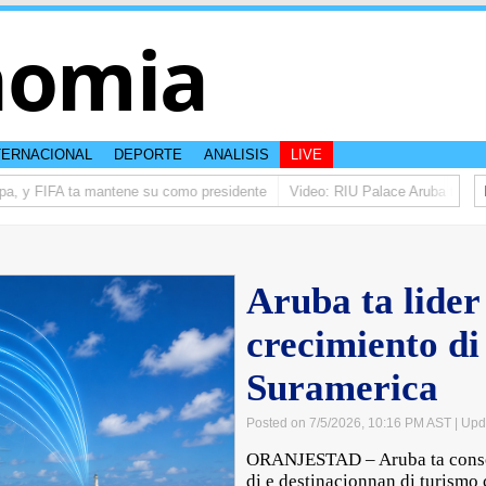
nomia
TERNACIONAL
DEPORTE
ANALISIS
LIVE
a, y FIFA ta mantene su como presidente
Video: RIU Palace Aruba ta eleva
Aruba ta lider
crecimiento di
Suramerica
Posted on 7/5/2026, 10:16 PM AST
| Upd
ORANJESTAD – Aruba ta conso
di e destinacionnan di turismo 