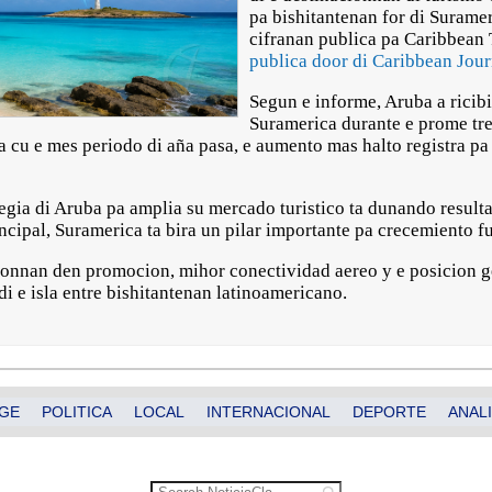
pa bishitantenan for di Surameri
cifranan publica pa Caribbean
publica door di Caribbean Jour
Segun e informe, Aruba a ricibi
Suramerica durante e prome tre
cu e mes periodo di aña pasa, e aumento mas halto registra pa
ategia di Aruba pa amplia su mercado turistico ta dunando resu
ipal, Suramerica ta bira un pilar importante pa crecemiento futu
ionnan den promocion, mihor conectividad aereo y e posicion g
di e isla entre bishitantenan latinoamericano.
GE
POLITICA
LOCAL
INTERNACIONAL
DEPORTE
ANALI