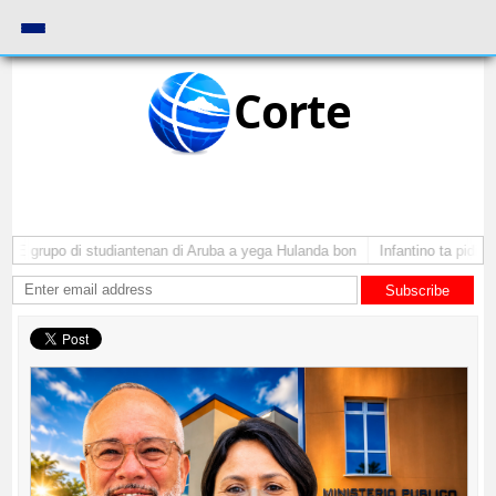
Corte
E grupo di studiantenan di Aruba a yega Hulanda bon
Infantino ta pidi di
Subscribe