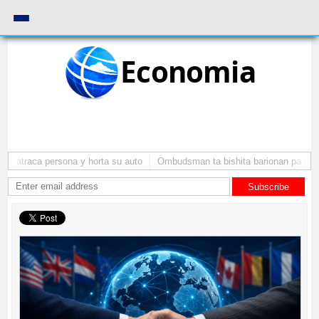
Economia
a atraca persona y horta su auto
Ombudsman ta bishita barionan pa aten
Subscribe