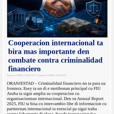
Cooperacion internacional ta
bira mas importante den
combate contra criminalidad
financiero
Posted on 7/3/2026, 7:03 AM AST
| Updated on 7/3/2026, 7:07 AM AST
ORANJESTAD – Criminalidad financiero no ta para na
frontera. Esey ta un di e motibonan principal cu FIU
Aruba ta sigui amplia su cooperacion cu
organisacionnan internacional. Den su Annual Report
2025, FIU ta bisa cu intercambio lihe di informacion cu
partnernan internacional ta esencial pa sigui traha
contra labamento di placa, fraude transnacional y