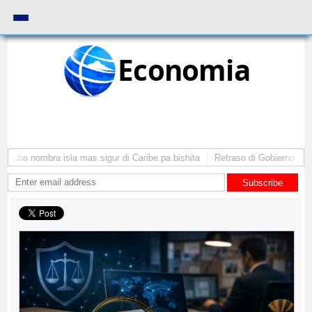
Economia
Aruba nombra isla mas sigur di Caribe pa bishita
Retraso di Gobierno ta po
Subscribe