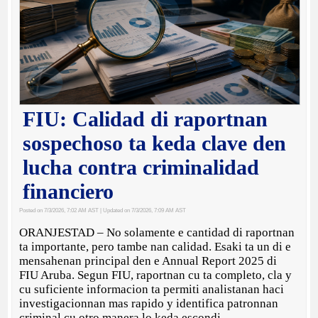
FIU: Calidad di raportnan
sospechoso ta keda clave den
lucha contra criminalidad
financiero
Posted on 7/3/2026, 7:02 AM AST
| Updated on 7/3/2026, 7:09 AM AST
ORANJESTAD – No solamente e cantidad di raportnan
ta importante, pero tambe nan calidad. Esaki ta un di e
mensahenan principal den e Annual Report 2025 di
FIU Aruba. Segun FIU, raportnan cu ta completo, cla y
cu suficiente informacion ta permiti analistanan haci
investigacionnan mas rapido y identifica patronnan
criminal cu otro manera lo keda escondi.