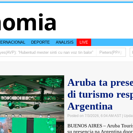
nomia
TERNACIONAL
DEPORTE
ANALISIS
LIVE
AVP): “Hubentud mester sinti cu nan voz tin balor”
Pieters(PPA): Mas di 
Aruba ta prese
di turismo res
Argentina
Posted on 7/3/2026, 6:04 AM AST
| Upda
BUENOS AIRES – Aruba Tourism
su presencia na Argentina door 