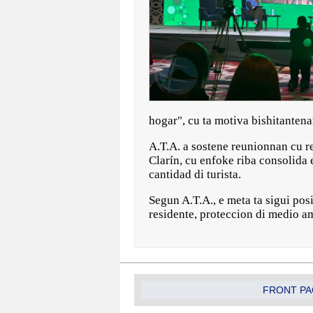
hogar", cu ta motiva bishitanten
A.T.A. a sostene reunionnan cu 
Clarín, cu enfoke riba consolida
cantidad di turista.
Segun A.T.A., e meta ta sigui po
residente, proteccion di medio am
FRONT PA