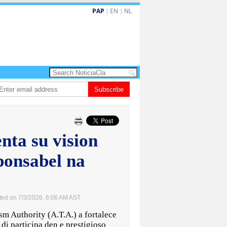
PAP
|
EN
|
NL
un aña despues, polis ainda sin bodycam
Subscribe
Prestamonan na sector priva na 
nta su vision
ponsabel na
ted on 7/3/2026, 6:06 AM AST
 Authority (A.T.A.) a fortalece
di participa den e prestigioso