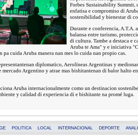
Forbes Sustainability Summit,
enfatisa e compromiso di Aruba
sostenibilidad y bienestar di 
Durante e conferencia, A.T.A. a
balansa entre turismo, protecci
di cultura. Tambe a destaca e
Aruba te Ama" y e iniciativa "
an pa cuida Aruba manera nan mes lo cuida nan propio cas.
representantenan diplomatico, Aerolíneas Argentinas y mediona
 e mercado Argentino y atrae mas bishitantenan di balor halto 
siciona Aruba internacionalmente como un destinacion sostenibel
biente y calidad di experiencia di e bishitante na promé luga.
GE
POLITICA
LOCAL
INTERNACIONAL
DEPORTE
ANALI