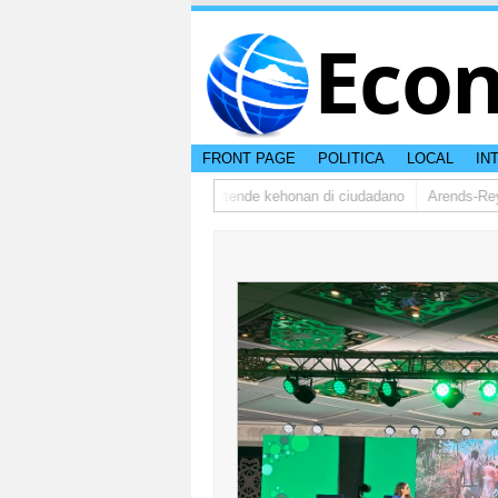
Eco
FRONT PAGE
POLITICA
LOCAL
IN
dsman ta bishita barionan pa atende kehonan di ciudadano
Arends-Reyes(