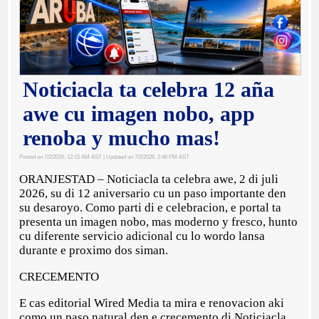
Noticiacla ta celebra 12 aña
awe cu imagen nobo, app
renoba y mucho mas!
Posted on 7/2/2026, 12:15 AM AST
| Updated on 7/2/2026, 2:46 PM AST
ORANJESTAD – Noticiacla ta celebra awe, 2 di juli
2026, su di 12 aniversario cu un paso importante den
su desaroyo. Como parti di e celebracion, e portal ta
presenta un imagen nobo, mas moderno y fresco, hunto
cu diferente servicio adicional cu lo wordo lansa
durante e proximo dos siman.
CRECEMENTO
E cas editorial Wired Media ta mira e renovacion aki
como un paso natural den e crecemento di Noticiacla.