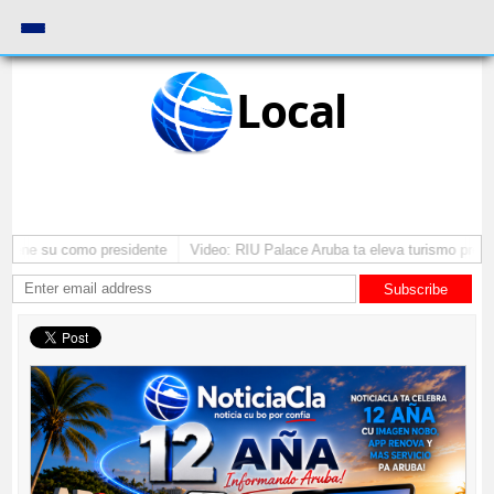
Local
antene su como presidente
Video: RIU Palace Aruba ta eleva turismo premi
Subscribe