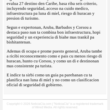
evalua 27 destino den Caribe, basa riba seis criterio,
incluyendo seguridad, acceso na cuido medico,
infraestructura pa luna di miel, riesgo di huracan y
presion di turismo.
Segun e expertonan, Aruba, Barbados y Corsou a
destaca paso nan ta combina bon infraestructura, hopi
seguridad y un experiencia di biahe mas trankil pa
bishitantenan.
Ademas di ocupa e prome puesto general, Aruba tambe
a ricibi reconocemento como e pais cu menos riesgo di
huracan, hunto cu Corsou, y como un di e destinonan
mas consistente pa turista.
E indice ta sirbi como un guia pa parehanan cu ta
planifica nan luna di miel y no como un clasificacion
oficial di seguridad di gobierno.
Copyright © 2026 NoticiaCla.com | "NoticiaCla" is a registered trademark
of Wired Media. All rights reserved.