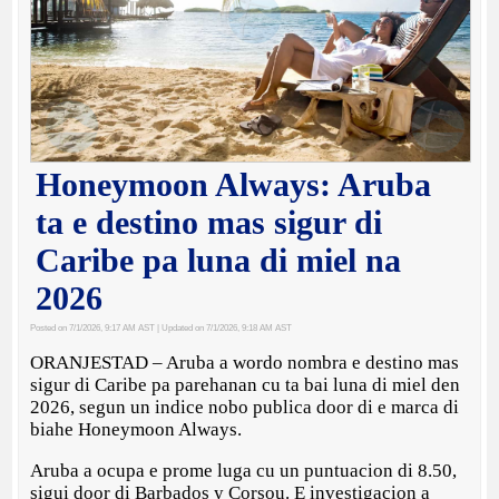
Honeymoon Always: Aruba
ta e destino mas sigur di
Caribe pa luna di miel na
2026
Posted on 7/1/2026, 9:17 AM AST
| Updated on 7/1/2026, 9:18 AM AST
ORANJESTAD – Aruba a wordo nombra e destino mas
sigur di Caribe pa parehanan cu ta bai luna di miel den
2026, segun un indice nobo publica door di e marca di
biahe Honeymoon Always.
Aruba a ocupa e prome luga cu un puntuacion di 8.50,
sigui door di Barbados y Corsou. E investigacion a