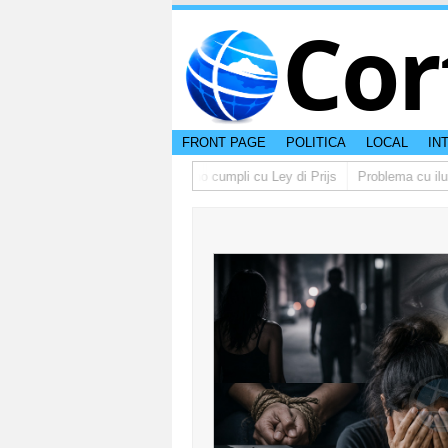
Cor
FRONT PAGE
POLITICA
LOCAL
IN
no lo multa supermercado cu no cumpli cu Ley di Prijs
Problema cu ilumin