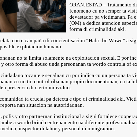
ORANJESTAD – Tratamento di p
fenomeno cu no semper ta visib
devastador pa victimanan. Pa e
(OM) a dedica atencion especia
forma di criminalidad aki.
relata con e campaña di concientisacion “Habri bo Wowo” a si
posible explotacion humano.
onanan no ta limita solamente na exploitacion sexual. E por inc
 y otro forma di abuso unda personanan ta wordo controla of exp
iudadano tocante e señalnan cu por indica cu un persona ta vict
nanan cu no tin control riba nan propio documentonan, cu ta b
en presencia di cierto individuo.
comunidad ta crucial pa detecta e tipo di criminalidad aki. Vic
 reporta nan situacion na autoridadnan.
 polis y otro partnernan institucional a sigui fortalece coopera
 Tambe a wordo brinda entrenamento na diferente profesionalna
medico, inspector di labor y personal di inmigracion.