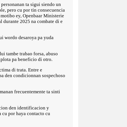
ersonanan ta sigui siendo un
le, pero cu por tin consecuencia
 motibo ey, Openbaar Ministerie
l durante 2025 na combate di e
gui wordo desaroya pa yuda
lui tambe trabao forsa, abuso
lota pa beneficio di otro.
ima di trata. Entre e
iba den condicionnan sospechoso
timanan frecuentemente ta sinti
cion den identificacion y
n cu por haya contacto cu