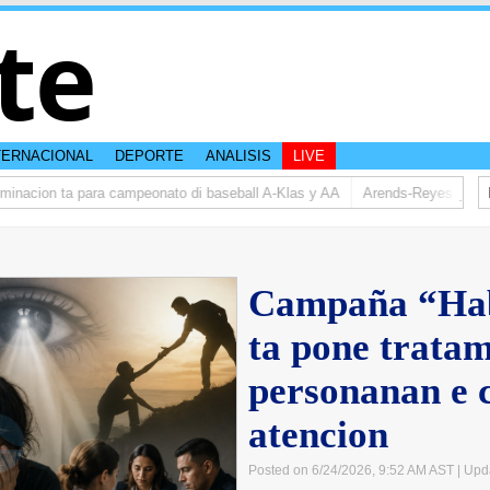
te
TERNACIONAL
DEPORTE
ANALISIS
LIVE
acion ta para campeonato di baseball A-Klas y AA
Arends-Reyes (AVP): Re
Campaña “Ha
ta pone tratam
personanan e c
atencion
Posted on 6/24/2026, 9:52 AM AST
| Upd