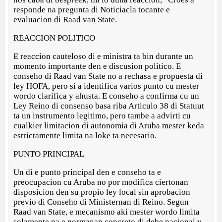
responde na pregunta di Noticiacla tocante e
evaluacion di Raad van State.
REACCION POLITICO
E reaccion cauteloso di e ministra ta bin durante un
momento importante den e discusion politico. E
conseho di Raad van State no a rechasa e propuesta di
ley HOFA, pero si a identifica varios punto cu mester
wordo clarifica y ahusta. E conseho a confirma cu un
Ley Reino di consenso basa riba Articulo 38 di Statuut
ta un instrumento legitimo, pero tambe a advirti cu
cualkier limitacion di autonomia di Aruba mester keda
estrictamente limita na loke ta necesario.
PUNTO PRINCIPAL
Un di e punto principal den e conseho ta e
preocupacion cu Aruba no por modifica ciertonan
disposicion den su propio ley local sin aprobacion
previo di Conseho di Ministernan di Reino. Segun
Raad van State, e mecanismo aki mester wordo limita
solamente na e normanan concreto di debe nacional y