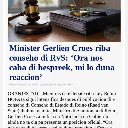
Minister Gerlien Croes riba
conseho di RvS: ‘Ora nos
caba di bespreek, mi lo duna
reaccion’
Posted on 6/8/2026, 9:12 AM AST
| Updated on 6/8/2026, 9:16 AM AST
ORANJESTAD – Mientras cu e debate riba Ley Reino
HOFA ta sigui intensifica despues di publicacion di e
conseho di Conseho di Estado di Reino (Raad van
State) dialuna mainta, Ministro di Asuntonan di Reino,
Gerlien Croes, a indica na Noticiacla cu Gobierno
ainda no ta cla pa presenta un posicion oficial. “Ora
nos caba di bespreek, mi lo duna reaccion,” Croes a