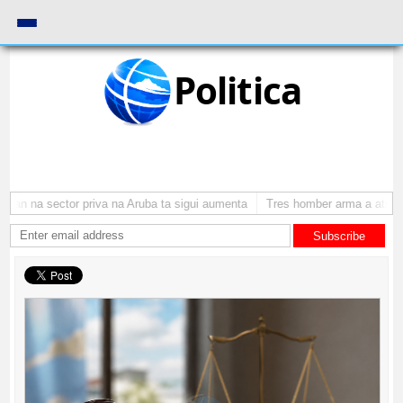
Politica
n na sector priva na Aruba ta sigui aumenta
Tres homber arma a atraca p
Subscribe