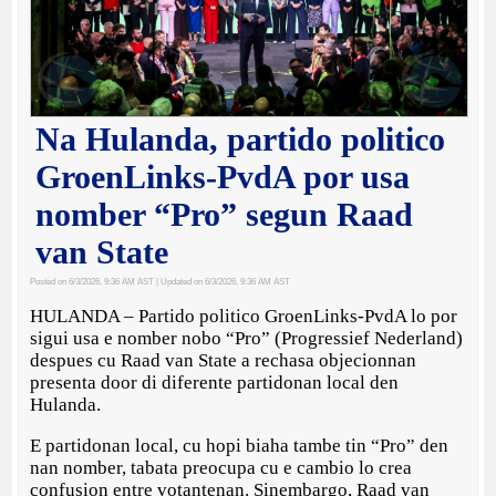
Na Hulanda, partido politico
GroenLinks-PvdA por usa
nomber “Pro” segun Raad
van State
Posted on 6/3/2026, 9:36 AM AST
| Updated on 6/3/2026, 9:36 AM AST
HULANDA – Partido politico GroenLinks-PvdA lo por
sigui usa e nomber nobo “Pro” (Progressief Nederland)
despues cu Raad van State a rechasa objecionnan
presenta door di diferente partidonan local den
Hulanda.
E partidonan local, cu hopi biaha tambe tin “Pro” den
nan nomber, tabata preocupa cu e cambio lo crea
confusion entre votantenan. Sinembargo, Raad van