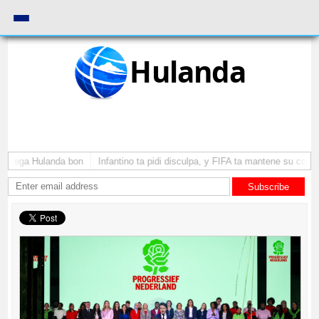
Hulanda
a yega Hulanda bon
Infantino ta pidi disculpa, y FIFA ta mantene su como 
Subscribe