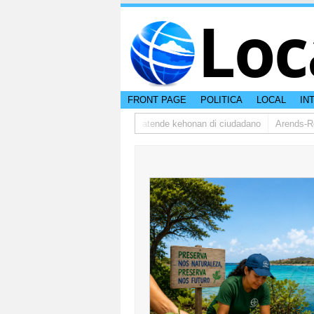
Loc
FRONT PAGE
POLITICA
LOCAL
IN
udsman ta bishita barionan pa atende kehonan di ciudadano
Arends-Reyes