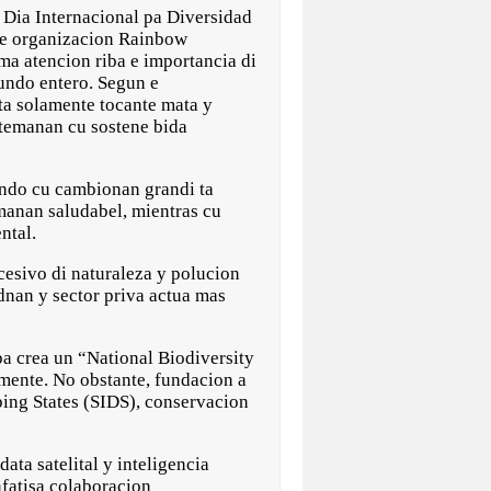
ia Internacional pa Diversidad
, e organizacion Rainbow
a atencion riba e importancia di
undo entero. Segun e
ta solamente tocante mata y
stemanan cu sostene bida
ando cu cambionan grandi ta
manan saludabel, mientras cu
ntal.
cesivo di naturaleza y polucion
dnan y sector priva actua mas
a crea un “National Biodiversity
mente. No obstante, fundacion a
ping States (SIDS), conservacion
ta satelital y inteligencia
nfatisa colaboracion