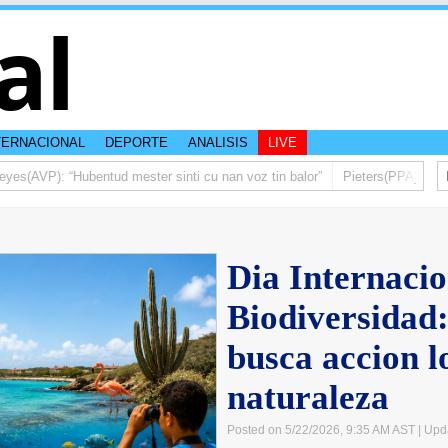
al
TERNACIONAL
DEPORTE
ANALISIS
LIVE
(AVP): “Hubentud mester sinti cu nan voz tin balor”
Pieters(PPA): Mas di
Dia Internacio
Biodiversidad
busca accion l
naturaleza
Posted on 5/22/2026, 9:35 AM AST
| Upd