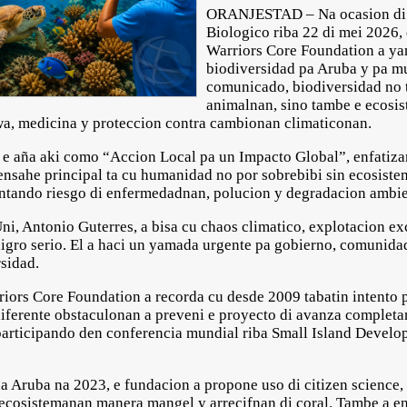
ORANJESTAD – Na ocasion di D
Biologico riba 22 di mei 2026
Warriors Core Foundation a yam
biodiversidad pa Aruba y pa m
comunicado, biodiversidad no 
animalnan, sino tambe e ecosi
a, medicina y proteccion contra cambionan climaticonan.
i e aña aki como “Accion Local pa un Impacto Global”, enfatiz
nsahe principal ta cu humanidad no por sobrebibi sin ecosiste
entando riesgo di enfermedadnan, polucion y degradacion ambie
ni, Antonio Guterres, a bisa cu chaos climatico, explotacion ex
igro serio. El a haci un yamada urgente pa gobierno, comunida
rsidad.
ors Core Foundation a recorda cu desde 2009 tabatin intento p
diferente obstaculonan a preveni e proyecto di avanza completa
participando den conferencia mundial riba Small Island Develo
Aruba na 2023, e fundacion a propone uso di citizen science, da
a ecosistemanan manera mangel y arrecifnan di coral. Tambe a e