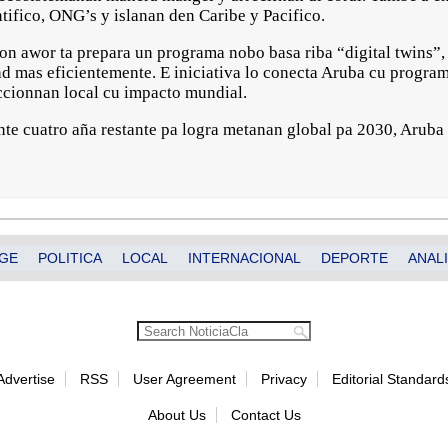
ntifico, ONG’s y islanan den Caribe y Pacifico.
n awor ta prepara un programa nobo basa riba “digital twins”,
d mas eficientemente. E iniciativa lo conecta Aruba cu progra
cionnan local cu impacto mundial.
te cuatro aña restante pa logra metanan global pa 2030, Aruba
GE
POLITICA
LOCAL
INTERNACIONAL
DEPORTE
ANALI
Advertise
RSS
User Agreement
Privacy
Editorial Standard
About Us
Contact Us