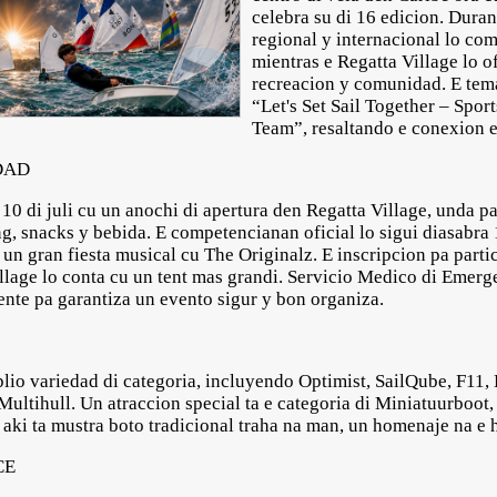
celebra su di 16 edicion. Durant
regional y internacional lo com
mientras e Regatta Village lo o
recreacion y comunidad. E tema 
“Let's Set Sail Together – Spor
Team”, resaltando e conexion e
DAD
0 di juli cu un anochi di apertura den Regatta Village, unda pa
ng, snacks y bebida. E competencianan oficial lo sigui diasabra 
u un gran fiesta musical cu The Originalz. E inscripcion pa parti
illage lo conta cu un tent mas grandi. Servicio Medico di Emerg
sente pa garantiza un evento sigur y bon organiza.
lio variedad di categoria, incluyendo Optimist, SailQube, F11, 
Multihull. Un atraccion special ta e categoria di Miniatuurboot
aki ta mustra boto tradicional traha na man, un homenaje na e h
CE