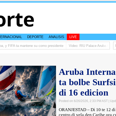
orte
TERNACIONAL
DEPORTE
ANALISIS
LIVE
a, y FIFA ta mantene su como presidente
Video: RIU Palace Aruba ta eleva
Aruba Interna
ta bolbe Surfs
di 16 edicion
Posted on 6/26/2026, 2:33 PM AST
| Upd
ORANJESTAD – Di 10 te 12 di ju
centro di vela den Caribe ora c