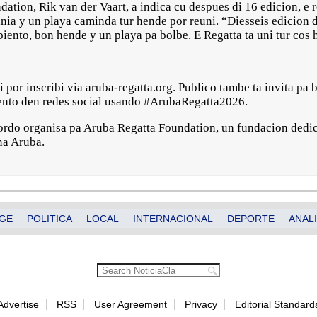
ation, Rik van der Vaart, a indica cu despues di 16 edicion, e r
nia y un playa caminda tur hende por reuni. “Diesseis edicion d
iento, bon hende y un playa pa bolbe. E Regatta ta uni tur cos 
i por inscribi via aruba-regatta.org. Publico tambe ta invita pa 
evento den redes social usando #ArubaRegatta2026.
ordo organisa pa Aruba Regatta Foundation, un fundacion dedic
na Aruba.
GE
POLITICA
LOCAL
INTERNACIONAL
DEPORTE
ANALI
Advertise
RSS
User Agreement
Privacy
Editorial Standard