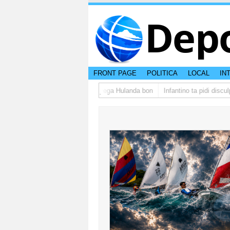
Dep
FRONT PAGE
POLITICA
LOCAL
IN
po di studiantenan di Aruba a yega Hulanda bon
Infantino ta pidi disculp