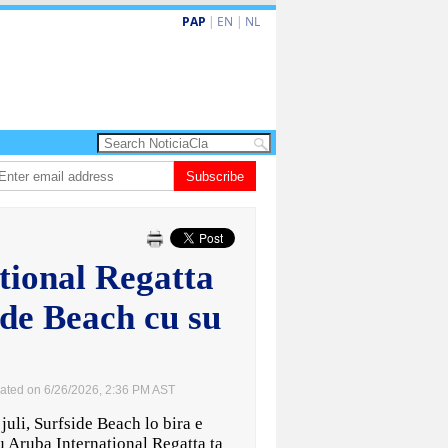
PAP
|
EN
|
NL
 turismo premium cu renobacion di US$106 miyon
Subscribe
Aruba ta perde 5-4 contr
tional Regatta
ide Beach cu su
ated on 6/26/2026, 2:36 PM AST
li, Surfside Beach lo bira e
u Aruba International Regatta ta