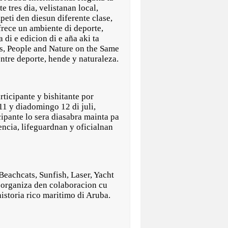
e tres dia, velistanan local,
peti den diesun diferente clase,
frece un ambiente di deporte,
di e edicion di e aña aki ta
ts, People and Nature on the Same
ntre deporte, hende y naturaleza.
rticipante y bishitante por
11 y diadomingo 12 di juli,
cipante lo sera diasabra mainta pa
encia, lifeguardnan y oficialnan
Beachcats, Sunfish, Laser, Yacht
, organiza den colaboracion cu
istoria rico maritimo di Aruba.