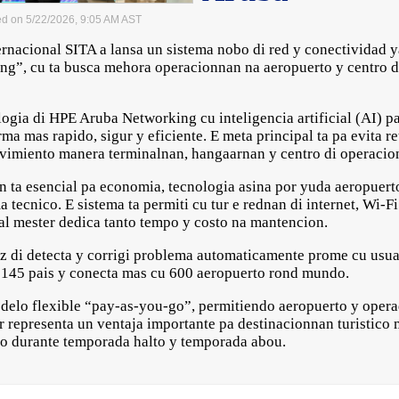
ed on 5/22/2026, 9:05 AM AST
acional SITA a lansa un sistema nobo di red y conectividad
”, cu ta busca mehora operacionnan na aeropuerto y centro d
ogia di HPE Aruba Networking cu inteligencia artificial (AI) p
 mas rapido, sigur y eficiente. E meta principal ta pa evita r
vimiento manera terminalnan, hangaarnan y centro di operacion
n ta esencial pa economia, tecnologia asina por yuda aeropuer
 tecnico. E sistema ta permiti cu tur e rednan di internet, Wi-
cal mester dedica tanto tempo y costo na mantencion.
z di detecta y corrigi problema automaticamente prome cu usua
u 145 pais y conecta mas cu 600 aeropuerto rond mundo.
delo flexible “pay-as-you-go”, permitiendo aeropuerto y opera
 representa un ventaja importante pa destinacionnan turistico 
ero durante temporada halto y temporada abou.