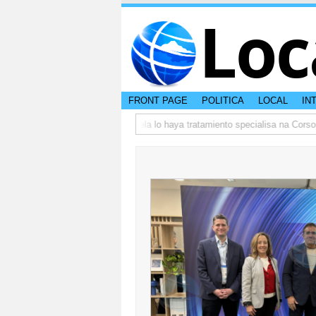
Loc
FRONT PAGE
POLITICA
LOCAL
IN
25
DVG: Adictonan bou curatela lo haya tratamiento specialisa na Corsou