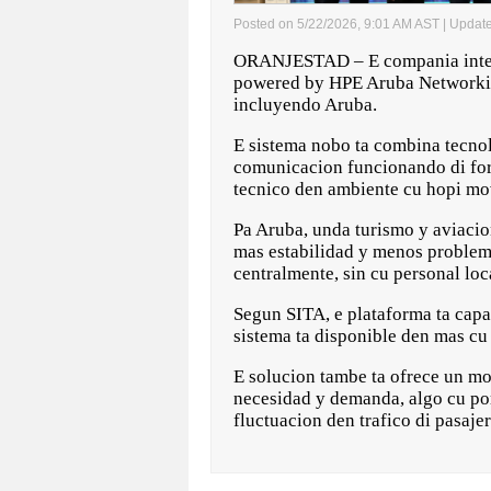
Posted on 5/22/2026, 9:01 AM AST
| Updat
ORANJESTAD – E compania intern
powered by HPE Aruba Networking
incluyendo Aruba.
E sistema nobo ta combina tecnol
comunicacion funcionando di forma
tecnico den ambiente cu hopi mo
Pa Aruba, unda turismo y aviacio
mas estabilidad y menos problema
centralmente, sin cu personal lo
Segun SITA, e plataforma ta capa
sistema ta disponible den mas c
E solucion tambe ta ofrece un mo
necesidad y demanda, algo cu por
fluctuacion den trafico di pasaj