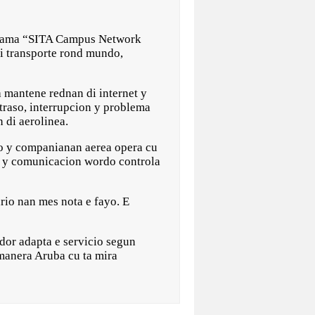
 yama “SITA Campus Network
i transporte rond mundo,
a mantene rednan di internet y
etraso, interrupcion y problema
 di aerolinea.
to y companianan aerea opera cu
Fi y comunicacion wordo controla
rio nan mes nota e fayo. E
dor adapta e servicio segun
manera Aruba cu ta mira