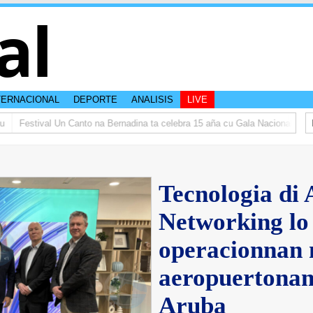
al
TERNACIONAL
DEPORTE
ANALISIS
LIVE
Festival Un Canto na Bernadina ta celebra 15 aña cu Gala Nacional
𝗜𝗡 
Tecnologia di
Networking lo 
operacionnan 
aeropuertonan
Aruba