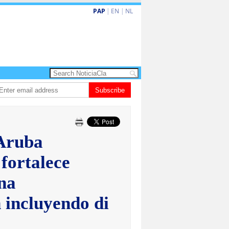
PAP
|
EN
|
NL
𝗘𝗠𝗢𝗥𝗜𝗔𝗠: 𝐇𝐈𝐆𝐈𝐍𝐈𝐎 𝐀𝐋𝐄𝐉𝐀𝐍𝐃𝐑𝐎 “𝐏𝐀𝐓𝐀𝐍” 𝐅𝐀𝐑𝐑𝐎
Subscribe
Baby recien nac
 Aruba
fortalece
na
 incluyendo di