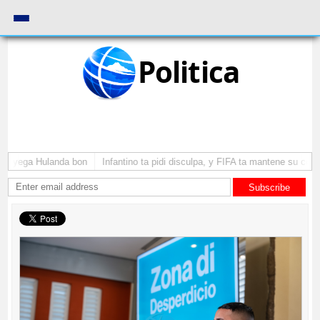
Politica
 a yega Hulanda bon
Infantino ta pidi disculpa, y FIFA ta mantene su como
Subscribe