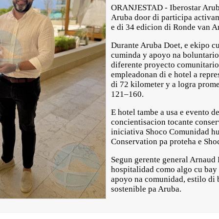
ORANJESTAD - Iberostar Aruba
Aruba door di participa activ
e di 34 edicion di Ronde van A
Durante Aruba Doet, e ekipo cul
cuminda y apoyo na boluntario
diferente proyecto comunitari
empleadonan di e hotel a repres
di 72 kilometer y a logra prome
121–160.
E hotel tambe a usa e evento d
concientisacion tocante conse
iniciativa Shoco Comunidad hu
Conservation pa proteha e Sho
Segun gerente general Arnaud L
hospitalidad como algo cu bay 
apoyo na comunidad, estilo di 
sostenible pa Aruba.