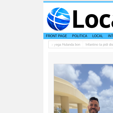
Loc
FRONT PAGE
POLITICA
LOCAL
IN
grupo di studiantenan di Aruba a yega Hulanda bon
Infantino ta pidi disc