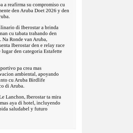
 a reafirma su compromiso cu
amente den Aruba Doet 2026 y den
ruba.
inario di Iberostar a brinda
nan cu tabata trahando den
o. Na Ronde van Aruba,
enta Iberostar den e relay race
 lugar den categoria Estafette
eportivo pa crea mas
rvacion ambiental, apoyando
nto cu Aruba Birdlife
co di Aruba.
e Lanchon, Iberostar ta mira
mas aya di hotel, incluyendo
bida saludabel y futuro