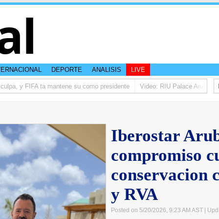
al
TERNACIONAL
DEPORTE
ANALISIS
LIVE
ulpa, y FIFA ta mantene su como presidente
Video: RIU Palace Aruba ta el
Iberostar Arub
compromiso c
conservacion 
y RVA
Posted on 5/20/2026, 9:23 AM AST
| Upd