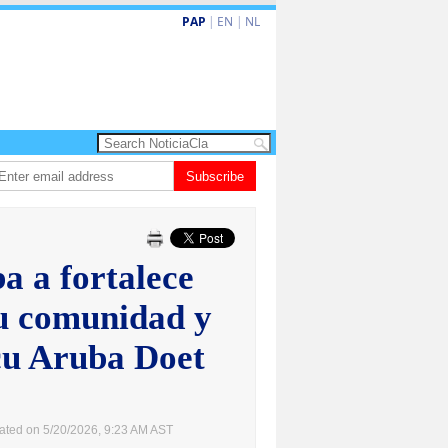
PAP
|
EN
|
NL
eva turismo premium cu renobacion di US$106 miyon
Subscribe
Aruba ta perde 5-4 co
a a fortalece
u comunidad y
cu Aruba Doet
ated on 5/20/2026, 9:23 AM AST